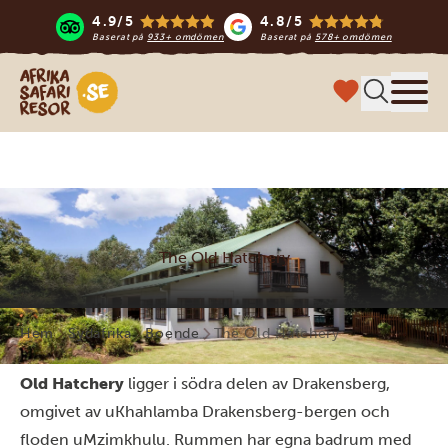
4.9/5
4.8/5
Baserat på
933+ omdömen
Baserat på
578+ omdömen
Safari-resor i Afrika
Meny
The Old Hatchery
Hem
Sydafrika
Boende
The Old Hatchery
Old Hatchery
ligger i södra delen av Drakensberg,
omgivet av uKhahlamba Drakensberg-bergen och
floden uMzimkhulu. Rummen har egna badrum med