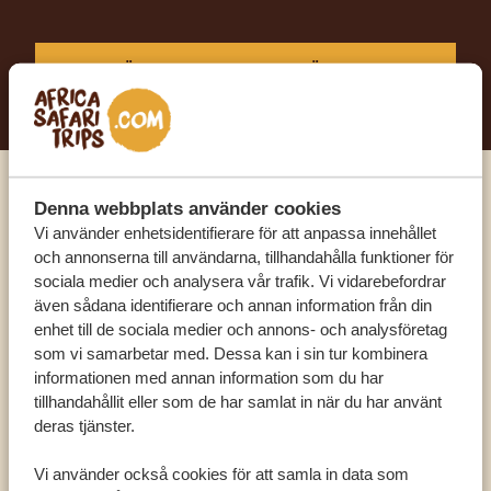
BÖRJA PLANERA DIN DRÖMRESA
Ring en av våra experter
Denna webbplats använder cookies
Vi använder enhetsidentifierare för att anpassa innehållet
och annonserna till användarna, tillhandahålla funktioner för
VÅRA SPECIALISTER FINNS HÄR FÖR ATT
sociala medier och analysera vår trafik. Vi vidarebefordrar
HJÄLPA DIG
även sådana identifierare och annan information från din
enhet till de sociala medier och annons- och analysföretag
som vi samarbetar med. Dessa kan i sin tur kombinera
informationen med annan information som du har
SV:
+31 174 788 101
tillhandahållit eller som de har samlat in när du har använt
deras tjänster.
OLIKA LÄNDER
Vi använder också cookies för att samla in data som