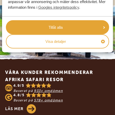
anpassar vår annonsering och mäter dess effektivitet. Mer
information finns i
Googles integritetspolicy
.
Tillåt alla
Visa detaljer
Footer
VÅRA KUNDER REKOMMENDERAR
AFRIKA SAFARI RESOR
4.9/5
Baserat på
933+ omdömen
4.8/5
Baserat på
578+ omdömen
LÄS MER