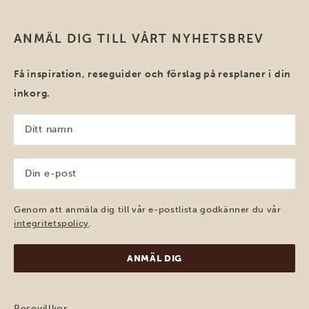
ANMÄL DIG TILL VÅRT NYHETSBREV
Få inspiration, reseguider och förslag på resplaner i din
inkorg.
Ditt
namn
(Obligatoriskt)
Din
e-
post
(Obligatoriskt)
Genom att anmäla dig till vår e-postlista godkänner du vår
integritetspolicy
.
Resevillkor