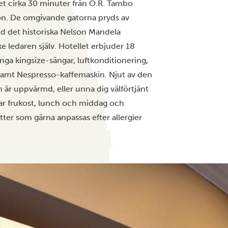
et cirka 30 minuter från O.R. Tambo
ton. De omgivande gatorna pryds av
nd det historiska Nelson Mandela
 ledaren själv. Hotellet erbjuder 18
nga kingsize-sängar, luftkonditionering,
ar samt Nespresso-kaffemaskin. Njut av den
n är uppvärmd, eller unna dig välförtjänt
ar frukost, lunch och middag och
tter som gärna anpassas efter allergier