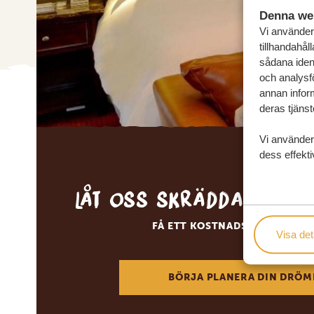
Denna we
Vi använder 
tillhandahål
sådana ident
och analysf
annan inform
deras tjänst
Vi använder
dess effekti
Låt oss skräddarsy d
FÅ ETT KOSTNADSFRITT RESE
Visa det
BÖRJA PLANERA DIN DRÖM