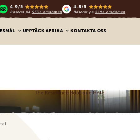
4.9/5
4.8/5
Baserat på
933+ omdömen
Baserat på
578+ omdömen
ESMÅL
UPPTÄCK AFRIKA
KONTAKTA OSS
The Residence Boutique Hotel
tel