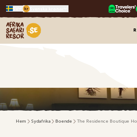
kr
SV
Svenska kronor
Safari-resor i Afrika
R
Hem
Sydafrika
Boende
The Residence Boutique Ho