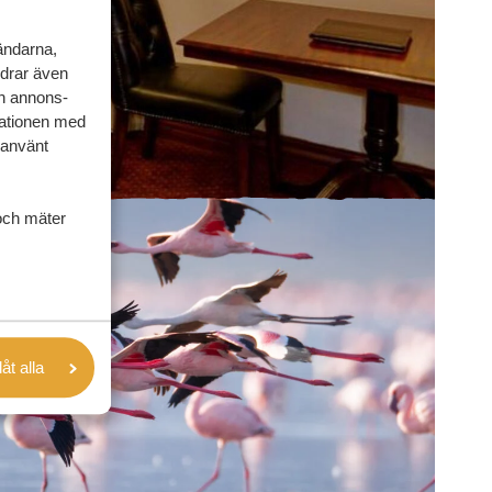
vändarna,
rdrar även
ch annons-
mationen med
 använt
och mäter
låt alla