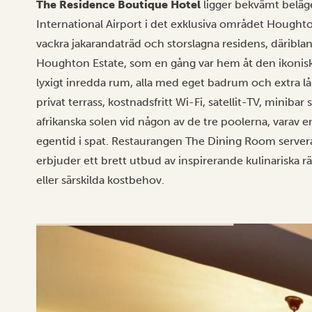
The Residence Boutique Hotel
ligger bekvämt beläg
International Airport i det exklusiva området Hough
vackra jakarandaträd och storslagna residens, däribla
Houghton Estate, som en gång var hem åt den ikoniske
lyxigt inredda rum, alla med eget badrum och extra lå
privat terrass, kostnadsfritt Wi-Fi, satellit-TV, minib
afrikanska solen vid någon av de tre poolerna, varav e
egentid i spat. Restaurangen The Dining Room server
erbjuder ett brett utbud av inspirerande kulinariska rä
eller särskilda kostbehov.