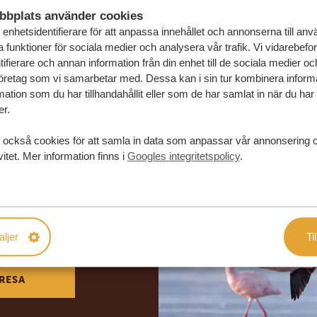
bbplats använder cookies
enhetsidentifierare för att anpassa innehållet och annonserna till an
la funktioner för sociala medier och analysera vår trafik. Vi vidarebefo
ifierare och annan information från din enhet till de sociala medier o
öretag som vi samarbetar med. Dessa kan i sin tur kombinera infor
ation som du har tillhandahållit eller som de har samlat in när du har
er.
 också cookies för att samla in data som anpassar vår annonsering 
vitet. Mer information finns i
Googles integritetspolicy
.
in drömresa
FÖRSLAG
aljer
Til
RESA