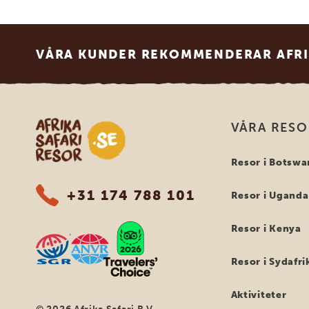
Footer
VÅRA KUNDER REKOMMENDERAR AFRI
Safari-resor i Afrika
VÅRA RES
Resor i Botswa
+31 174 788 101
Resor i Uganda
Resor i Kenya
Resor i Sydafri
Aktiviteter