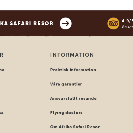
4.9/
KA SAFARI RESOR
Base
OR
INFORMATION
na
Praktisk information
Våra garantier
Ansvarsfullt resande
ka
Flying doctors
Om Afrika Safari Resor