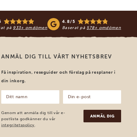
5
4.8/5
rat på
933+ omdömen
Baserat på
578+ omdömen
ANMÄL DIG TILL VÅRT NYHETSBREV
Få inspiration, reseguider och förslag på resplaner i
din inkorg.
Ditt
Din
namn
e-
post
(Obligatoriskt)
(Obligatoriskt)
Genom att anmäla dig till vår e-
postlista godkänner du vår
integritetspolicy
.