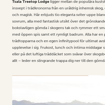
Tsala Treetop Lodge
ligger mellan de populära kust
insvept i trädkronorna från en uråldrig inhemsk skog,
och magisk. Här erbjuds tio eleganta sviter uppe bland
sovrum, alla med fantastisk utsikt över det grönskande
bokstavligen gömda i skogens tak och rymmer ett smak
med öppen spis samt ett rymligt badrum. Alla har en pr
trädtopparna och en egen infinitypool för ultimat avs
upplevelse i sig. Frukost, lunch och intima middagar 
eller på det luftiga träddäcket som svävar över skogsb
allt – leder en slingrande trappa dig ner till den göm