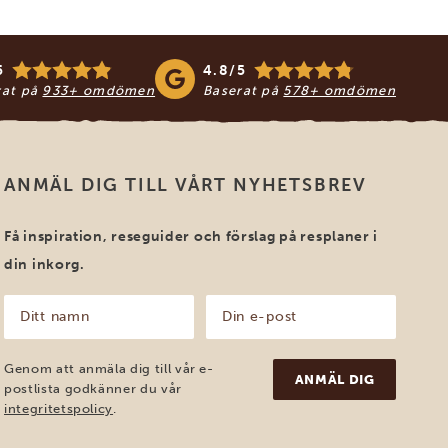
5
4.8/5
rat på
933+ omdömen
Baserat på
578+ omdömen
ANMÄL DIG TILL VÅRT NYHETSBREV
Få inspiration, reseguider och förslag på resplaner i
din inkorg.
Ditt
Din
namn
e-
post
(Obligatoriskt)
(Obligatoriskt)
Genom att anmäla dig till vår e-
postlista godkänner du vår
integritetspolicy
.