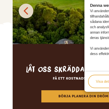
Denna we
Vi använder 
tillhandahål
sådana ident
och analysf
annan inform
deras tjänst
Vi använder
dess effekti
Låt oss skräddarsy d
FÅ ETT KOSTNADSFRITT RESE
Visa det
BÖRJA PLANERA DIN DRÖM