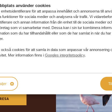
bbplats använder cookies
enhetsidentifierare för att anpassa innehållet och annonserna till an
la funktioner för sociala medier och analysera vår trafik. Vi vidarebefo
ifierare och annan information från din enhet till de sociala medier o
öretag som vi samarbetar med. Dessa kan i sin tur kombinera infor
ation som du har tillhandahållit eller som de har samlat in när du har
er.
 också cookies för att samla in data som anpassar vår annonsering 
vitet. Mer information finns i
Googles integritetspolicy
.
in drömresa
FÖRSLAG
aljer
Til
RESA