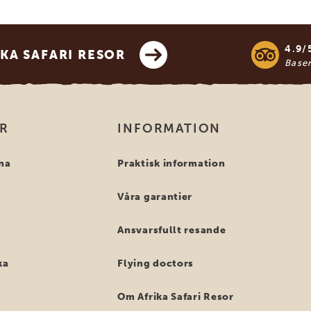
4.9/
KA SAFARI RESOR
Base
OR
INFORMATION
na
Praktisk information
Våra garantier
Ansvarsfullt resande
ka
Flying doctors
Om Afrika Safari Resor