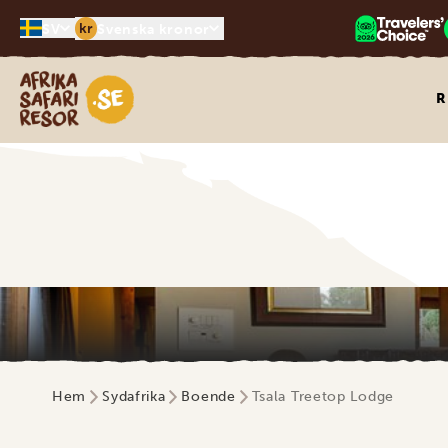
kr
SV
Svenska kronor
Safari-resor i Afrika
R
Hem
Sydafrika
Boende
Tsala Treetop Lodge