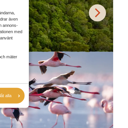
vändarna,
rdrar även
ch annons-
mationen med
 använt
och mäter
låt alla