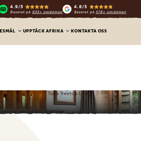
4.9/5
4.8/5
Baserat på
933+ omdömen
Baserat på
578+ omdömen
ESMÅL
UPPTÄCK AFRIKA
KONTAKTA OSS
Tsala Treetop Lodge