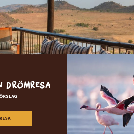
bbplats använder cookies
enhetsidentifierare för att anpassa innehållet och annonserna till an
la funktioner för sociala medier och analysera vår trafik. Vi vidarebefo
ifierare och annan information från din enhet till de sociala medier o
öretag som vi samarbetar med. Dessa kan i sin tur kombinera infor
ation som du har tillhandahållit eller som de har samlat in när du har
er.
 också cookies för att samla in data som anpassar vår annonsering 
vitet. Mer information finns i
Googles integritetspolicy
.
in drömresa
FÖRSLAG
aljer
Til
RESA