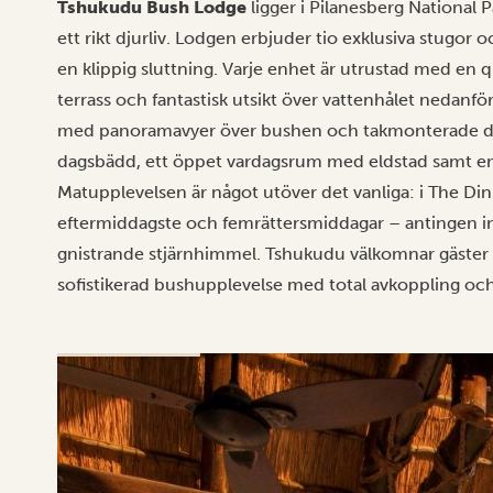
Tshukudu Bush Lodge
ligger i Pilanesberg National Pa
ett rikt djurliv. Lodgen erbjuder tio exklusiva stugor 
en klippig sluttning. Varje enhet är utrustad med en q
terrass och fantastisk utsikt över vattenhålet nedan
med panoramavyer över bushen och takmonterade dusc
dagsbädd, ett öppet vardagsrum med eldstad samt en l
Matupplevelsen är något utöver det vanliga: i The Di
eftermiddagste och femrättersmiddagar – antingen in
gnistrande stjärnhimmel. Tshukudu välkomnar gäster 
sofistikerad bushupplevelse med total avkoppling och 