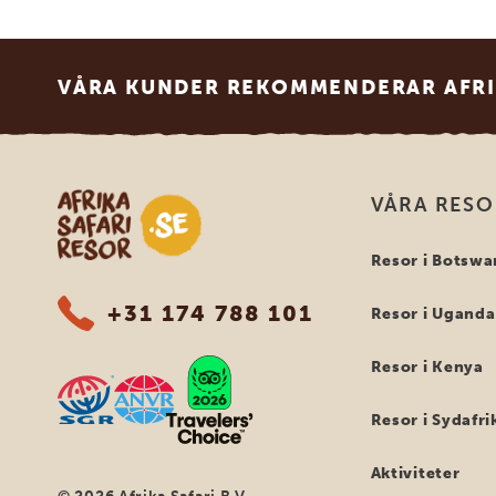
Footer
VÅRA KUNDER REKOMMENDERAR AFRI
Safari-resor i Afrika
VÅRA RES
Resor i Botswa
+31 174 788 101
Resor i Uganda
Resor i Kenya
Resor i Sydafri
Aktiviteter