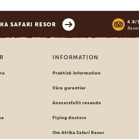
4.9/
KA SAFARI RESOR
Base
OR
INFORMATION
na
Praktisk information
Våra garantier
Ansvarsfullt resande
ka
Flying doctors
Om Afrika Safari Resor