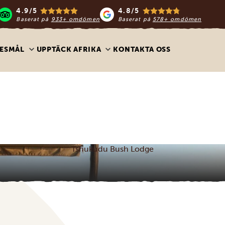
4.9/5
4.8/5
Baserat på
933+ omdömen
Baserat på
578+ omdömen
ESMÅL
UPPTÄCK AFRIKA
KONTAKTA OSS
Tshukudu Bush Lodge