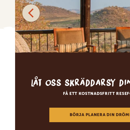
Denna we
Vi använder 
tillhandahål
sådana ident
och analysf
annan inform
deras tjänst
Vi använder
dess effekti
Låt oss skräddarsy d
FÅ ETT KOSTNADSFRITT RESE
Visa det
BÖRJA PLANERA DIN DRÖM