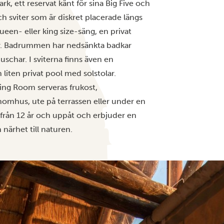
rk, ett reservat känt för sina Big Five och
och sviter som är diskret placerade längs
ueen- eller king size-säng, en privat
för. Badrummen har nedsänkta badkar
har. I sviterna finns även en
iten privat pool med solstolar.
ning Room serveras frukost,
omhus, ute på terrassen eller under en
från 12 år och uppåt och erbjuder en
närhet till naturen.