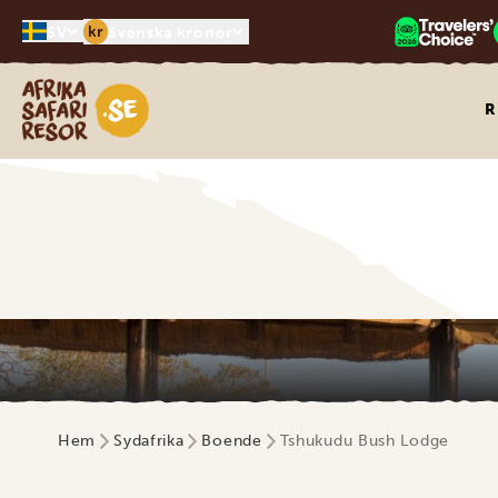
kr
SV
Svenska kronor
Safari-resor i Afrika
R
Hem
Sydafrika
Boende
Tshukudu Bush Lodge