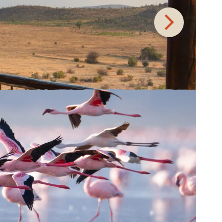
vändarna,
rdrar även
ch annons-
mationen med
 använt
och mäter
låt alla