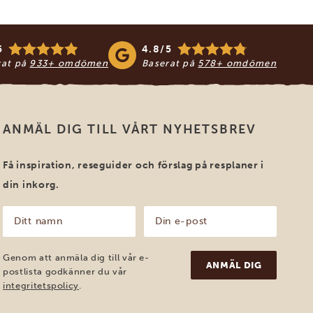
5
4.8/5
rat på
933+ omdömen
Baserat på
578+ omdömen
ANMÄL DIG TILL VÅRT NYHETSBREV
Få inspiration, reseguider och förslag på resplaner i
din inkorg.
Ditt
Din
namn
e-
post
(Obligatoriskt)
(Obligatoriskt)
Genom att anmäla dig till vår e-
postlista godkänner du vår
integritetspolicy
.