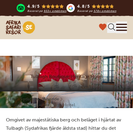
4.9/5
4.8/5
Baserat på
933+ omdömen
Baserat på
578+ omdömen
Safari-resor i Afrika
Meny
Tulbagh Boutique Heritage Hotel
Hem
Sydafrika
Boende
Tulbagh Boutique Heritage Hotel
Omgivet av majestätiska berg och beläget i hjärtat av
Tulbagh (Sydafrikas fjärde äldsta stad) hittar du det