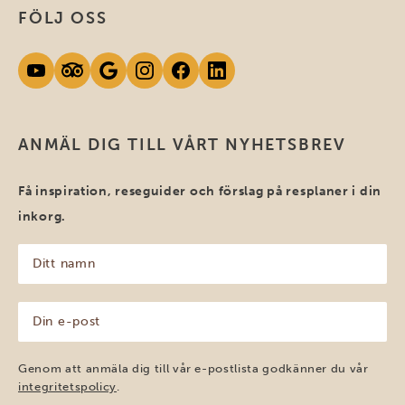
FÖLJ OSS
ANMÄL DIG TILL VÅRT NYHETSBREV
Få inspiration, reseguider och förslag på resplaner i din
inkorg.
Ditt
namn
(Obligatoriskt)
Din
e-
post
(Obligatoriskt)
Genom att anmäla dig till vår e-postlista godkänner du vår
integritetspolicy
.