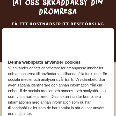
Låt oss skräddarsy din
drömresa
FÅ ETT KOSTNADSFRITT RESEFÖRSLAG
BÖRJA PLANERA DIN DRÖMRESA
Denna webbplats använder cookies
Vi använder enhetsidentifierare för att anpassa innehållet
och annonserna till användarna, tillhandahålla funktioner för
Ring en av våra experter
sociala medier och analysera vår trafik. Vi vidarebefordrar
även sådana identifierare och annan information från din
enhet till de sociala medier och annons- och analysföretag
VÅRA SPECIALISTER FINNS HÄR FÖR ATT
som vi samarbetar med. Dessa kan i sin tur kombinera
HJÄLPA DIG
informationen med annan information som du har
tillhandahållit eller som de har samlat in när du har använt
deras tjänster.