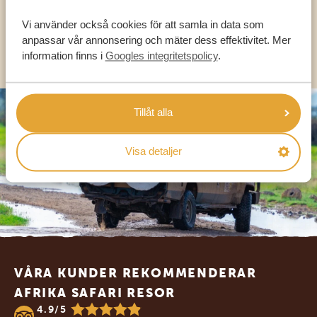
SV:
+31 174 788 101
Vi använder också cookies för att samla in data som
anpassar vår annonsering och mäter dess effektivitet. Mer
OLIKA LÄNDER
information finns i
Googles integritetspolicy
.
Tillåt alla
Visa detaljer
Footer
VÅRA KUNDER REKOMMENDERAR
AFRIKA SAFARI RESOR
4.9/5