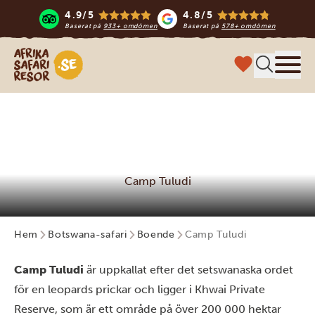
4.9/5
4.8/5
Baserat på
933+ omdömen
Baserat på
578+ omdömen
Safari-resor i Afrika
Meny
Camp Tuludi
Hem
Botswana-safari
Boende
Camp Tuludi
Camp Tuludi
är uppkallat efter det setswanaska ordet
för en leopards prickar och ligger i Khwai Private
Reserve, som är ett område på över 200 000 hektar