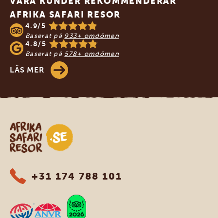
VÅRA KUNDER REKOMMENDERAR
AFRIKA SAFARI RESOR
4.9/5
Baserat på
933+ omdömen
4.8/5
Baserat på
578+ omdömen
LÄS MER
Safari-resor i Afrika
+31 174 788 101