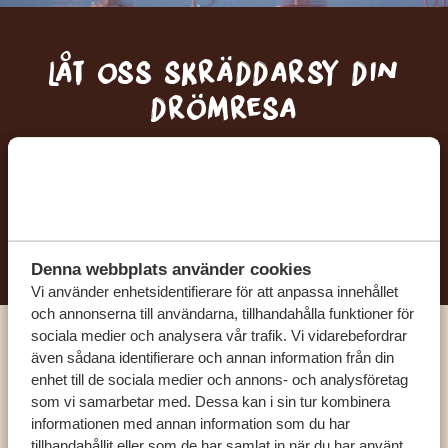
Låt oss skräddarsy din
drömresa
FÅ ETT KOSTNADSFRITT RESEFÖRSLAG
BÖRJA PLANERA DIN DRÖMRESA
Denna webbplats använder cookies
Vi använder enhetsidentifierare för att anpassa innehållet
och annonserna till användarna, tillhandahålla funktioner för
sociala medier och analysera vår trafik. Vi vidarebefordrar
Ring en av våra experter
även sådana identifierare och annan information från din
enhet till de sociala medier och annons- och analysföretag
som vi samarbetar med. Dessa kan i sin tur kombinera
VÅRA SPECIALISTER FINNS HÄR FÖR ATT
informationen med annan information som du har
HJÄLPA DIG
tillhandahållit eller som de har samlat in när du har använt