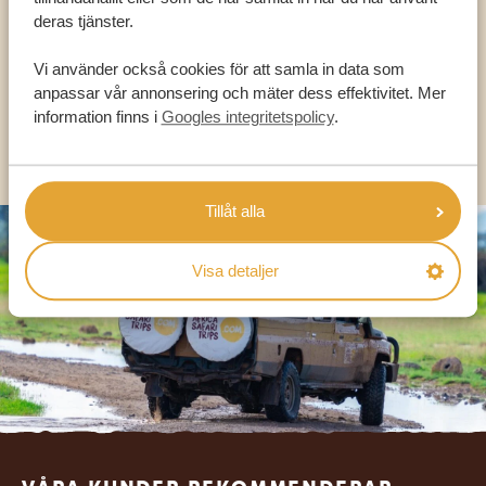
deras tjänster.
Vi använder också cookies för att samla in data som
SV:
+31 174 788 101
anpassar vår annonsering och mäter dess effektivitet. Mer
information finns i
Googles integritetspolicy
.
OLIKA LÄNDER
Tillåt alla
Visa detaljer
Footer