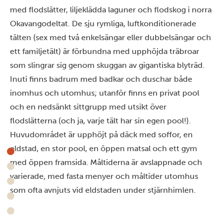
med flodslätter, liljeklädda laguner och flodskog i norra
Okavangodeltat. De sju rymliga, luftkonditionerade
tälten (sex med två enkelsängar eller dubbelsängar och
ett familjetält) är förbundna med upphöjda träbroar
som slingrar sig genom skuggan av gigantiska blyträd.
Inuti finns badrum med badkar och duschar både
inomhus och utomhus; utanför finns en privat pool
och en nedsänkt sittgrupp med utsikt över
flodslätterna (och ja, varje tält har sin egen pool!).
Huvudområdet är upphöjt på däck med soffor, en
eldstad, en stor pool, en öppen matsal och ett gym
med öppen framsida. Måltiderna är avslappnade och
varierade, med fasta menyer och måltider utomhus
som ofta avnjuts vid eldstaden under stjärnhimlen.