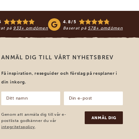
5
4.8/5
rat på
933+ omdömen
Baserat på
578+ omdömen
ANMÄL DIG TILL VÅRT NYHETSBREV
Få inspiration, reseguider och förslag på resplaner i
din inkorg.
Ditt
Din
namn
e-
post
(Obligatoriskt)
(Obligatoriskt)
Genom att anmäla dig till vår e-
postlista godkänner du vår
integritetspolicy
.