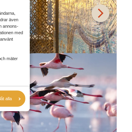
vändarna,
rdrar även
ch annons-
mationen med
 använt
och mäter
låt alla