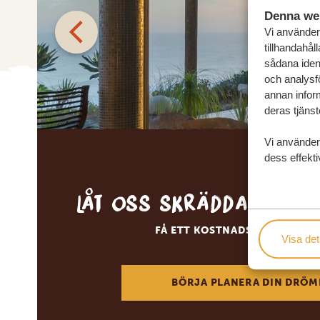
Denna we
Vi använder 
tillhandahål
sådana ident
och analysf
annan inform
deras tjänst
Vi använder
dess effekti
Låt oss skräddarsy d
FÅ ETT KOSTNADSFRITT RESE
Visa det
BÖRJA PLANERA DIN DRÖM