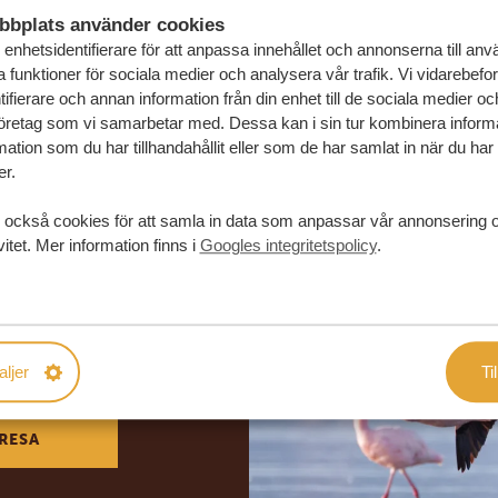
bbplats använder cookies
enhetsidentifierare för att anpassa innehållet och annonserna till an
la funktioner för sociala medier och analysera vår trafik. Vi vidarebefo
ifierare och annan information från din enhet till de sociala medier o
öretag som vi samarbetar med. Dessa kan i sin tur kombinera infor
ation som du har tillhandahållit eller som de har samlat in när du har
er.
 också cookies för att samla in data som anpassar vår annonsering 
vitet. Mer information finns i
Googles integritetspolicy
.
in drömresa
FÖRSLAG
aljer
Til
RESA