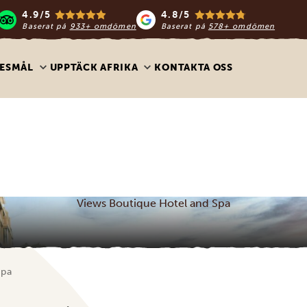
4.9/5
4.8/5
Baserat på
933+ omdömen
Baserat på
578+ omdömen
ESMÅL
UPPTÄCK AFRIKA
KONTAKTA OSS
Views Boutique Hotel and Spa
Spa