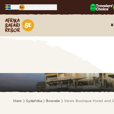
kr
SV
Svenska kronor
Safari-resor i Afrika
R
Hem
Sydafrika
Boende
Views Boutique Hotel and 