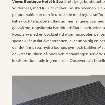
Views Boutique Hotel & Spa
är ett lyxigt boutiqueho
Wilderness, med full utsikt över Indiska oceanen. De 2
panoramafönster och är utrustade med mjuka soffor, 
kaffe- och tefaciliteter. Badrummen är generösa med 
golvvärme, uppvärmda handdukshållare, badrockar, toff
Koppla av med en cocktail vid utomhuspoolen på för
spektakulär utsikt över stranden, eller unna dig en 
där det finns spa, hydro lounge, gym och butiker. Mat
delikatessbutiken på plats och restaurangen serverar u
lokalt producerade ingredienser. Observera att hotell