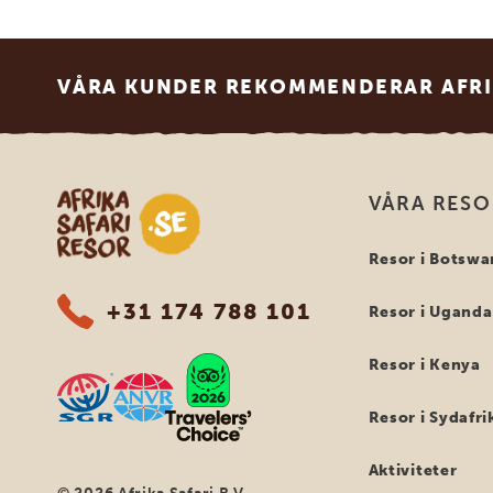
Footer
VÅRA KUNDER REKOMMENDERAR AFRI
Safari-resor i Afrika
VÅRA RES
Resor i Botswa
+31 174 788 101
Resor i Uganda
Resor i Kenya
Resor i Sydafri
Aktiviteter