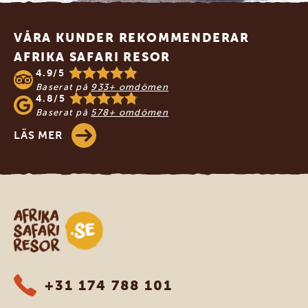
Footer
VÅRA KUNDER REKOMMENDERAR
AFRIKA SAFARI RESOR
4.9/5
Baserat på
933+ omdömen
4.8/5
Baserat på
578+ omdömen
LÄS MER
Safari-resor i Afrika
+31 174 788 101