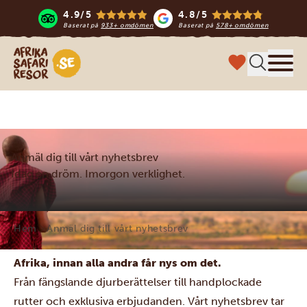
4.9/5
4.8/5
Baserat på
933+ omdömen
Baserat på
578+ omdömen
Safari-resor i Afrika
Meny
Anmäl dig till vårt nyhetsbrev
Idag en dröm. Imorgon verklighet.
Hem
Anmäl dig till vårt nyhetsbrev
Afrika, innan alla andra får nys om det.
Från fängslande djurberättelser till handplockade
rutter och exklusiva erbjudanden. Vårt nyhetsbrev tar