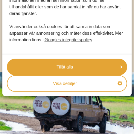
tillhandahållit eller som de har samlat in när du har använt
VÅRA SPECIALISTER FINNS HÄR FÖR ATT
deras tjänster.
HJÄLPA DIG
Vi använder också cookies för att samla in data som
anpassar vår annonsering och mäter dess effektivitet. Mer
SV:
+31 174 788 101
information finns i
Googles integritetspolicy
.
OLIKA LÄNDER
Tillåt alla
Visa detaljer