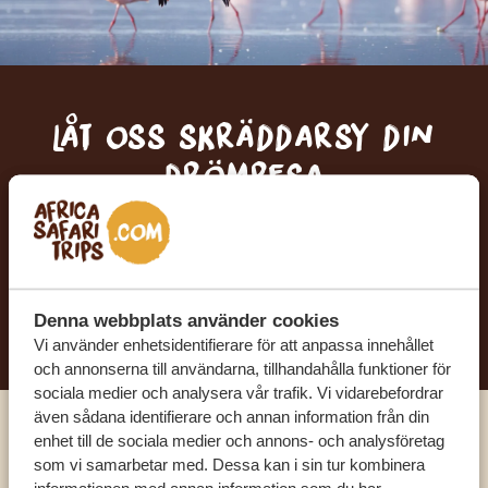
Låt oss skräddarsy din
drömresa
FÅ ETT KOSTNADSFRITT RESEFÖRSLAG
BÖRJA PLANERA DIN DRÖMRESA
Denna webbplats använder cookies
Vi använder enhetsidentifierare för att anpassa innehållet
och annonserna till användarna, tillhandahålla funktioner för
sociala medier och analysera vår trafik. Vi vidarebefordrar
även sådana identifierare och annan information från din
enhet till de sociala medier och annons- och analysföretag
Ring en av våra experter
som vi samarbetar med. Dessa kan i sin tur kombinera
informationen med annan information som du har