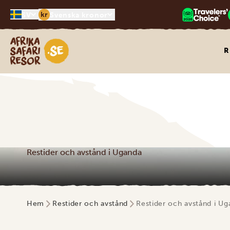
kr
SV
Svenska kronor
Safari-resor i Afrika
R
Restider och avstånd i Uganda
Hem
Restider och avstånd
Restider och avstånd i U