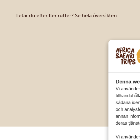
Letar du efter fler rutter? Se hela översikten
Denna we
Vi använder 
tillhandahål
sådana ident
och analysf
annan inform
deras tjänst
Vi använder