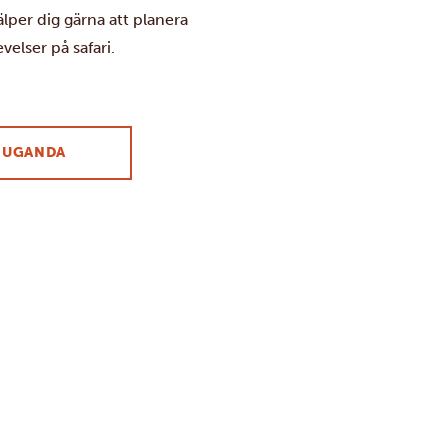
lper dig gärna att planera
elser på safari.
I UGANDA