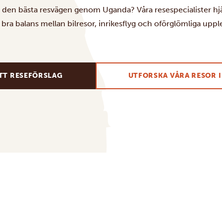
a den bästa resvägen genom Uganda? Våra resespecialister hjä
bra balans mellan bilresor, inrikesflyg och oförglömliga upplev
TT RESEFÖRSLAG
UTFORSKA VÅRA RESOR 