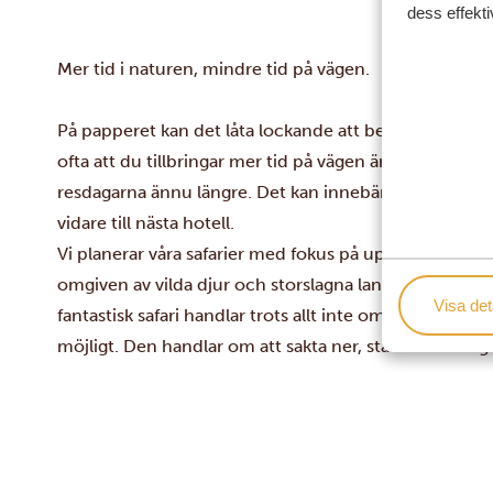
dess effekti
Mer tid i naturen, mindre tid på vägen.
På papperet kan det låta lockande att besöka en ny na
ofta att du tillbringar mer tid på vägen än ute i nat
resdagarna ännu längre. Det kan innebära att du behö
vidare till nästa hotell.
Vi planerar våra safarier med fokus på upplevelsen. Mål
omgiven av vilda djur och storslagna landskap, samti
Visa det
fantastisk safari handlar trots allt inte om att skynda f
möjligt. Den handlar om att sakta ner, stanna lite längr