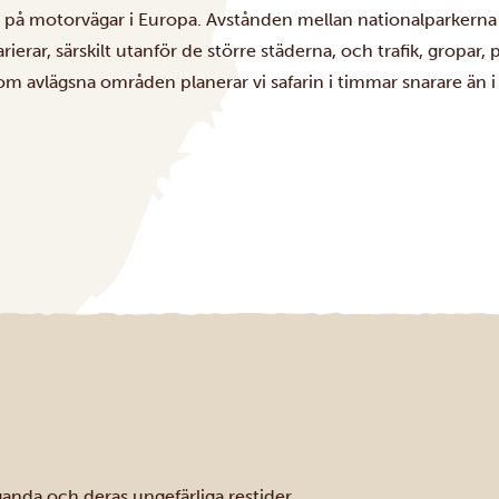
ra på motorvägar i Europa. Avstånden mellan nationalparkerna
rierar, särskilt utanför de större städerna, och trafik, gropar
 avlägsna områden planerar vi safarin i timmar snarare än i 
ganda och deras ungefärliga restider.