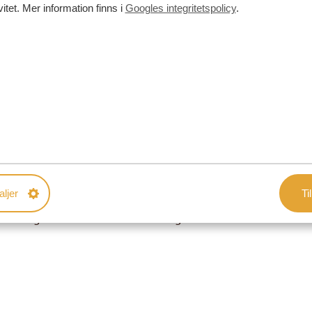
vitet. Mer information finns i
Googles integritetspolicy
.
tionalpark varje dag. I praktiken innebär ett sådant upplägg
uren. Boenden långt utanför parkerna kan dessutom göra
ver lämna vildmarken tidigt på eftermiddagen för att resa
et är att ge dig så mycket tid som möjligt i parkerna,
digt som vi minimerar onödiga timmar på vägen. En
aljer
Til
rån plats till plats eller bocka av så många resmål som
e och ge Afrika tid att överraska dig