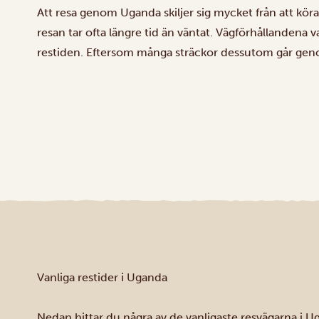
Att resa genom Uganda skiljer sig mycket från att kö
resan tar ofta längre tid än väntat. Vägförhållandena va
restiden. Eftersom många sträckor dessutom går genom
Vanliga restider i Uganda
Nedan hittar du några av de vanligaste resvägarna i U