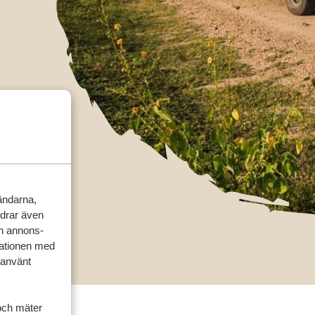
vändarna,
rdrar även
ch annons-
mationen med
 använt
och mäter