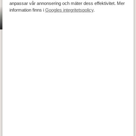
anpassar vår annonsering och mäter dess effektivitet. Mer
information finns i
Googles integritetspolicy
.
Victoriafallen är en verklig höjdpunkt och ett av
Victoriafallen
världens sju naturliga underverk. Här störtar
Zambezifloden 108 meter ner i en ravin och bildar
världens största vattenfall, som lokalt kallas Mosi-oa-
Tunya (”den dånande röken”). Området ligger cirka 70
kilometer från gränsen till Botswana och erbjuder
utmärkta utsiktsplatser längs
regnskogsleden
– en
vandring som följer vattenfallen genom en närliggande
regnskog. Dessutom kan du tillbringa tid nära ravinen
för en
måltid med utsikt
, besöka den
historiska bron
med sitt fascinerande förflutna och sin design, eller ta
en
lugn båttur på floden
för att uppleva en av Afrikas
magiska solnedgångar.
AKTIVITETER: