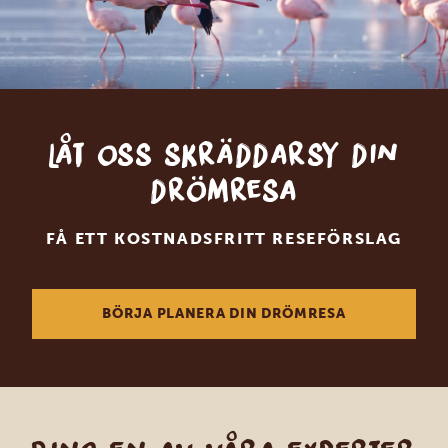
Låt oss skräddarsy din
drömresa
FÅ ETT KOSTNADSFRITT RESEFÖRSLAG
BÖRJA PLANERA DIN DRÖMRESA