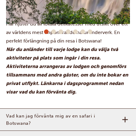
utsiktsplatserna runt fallen, kommer nära fascinerande
grå jättar och slår dig ner för lunch på Lookout Café.
Här njuter du av lokala delikatesser med utsikt över ett
av världens mest imponerande naturunderverk. En
perfekt förlängning på din resa i Botswana!
När du anländer till varje lodge kan du välja två
aktiviteter på plats som ingår i din resa.
Aktiviteterna arrangeras av lodgen och genomförs
tillsammans med andra gäster, om du inte bokar en
privat utflykt. Länkarna i dagsprogrammet nedan
visar vad du kan förvänta dig.
Vad kan jag förvänta mig av en safari i
Botswana?