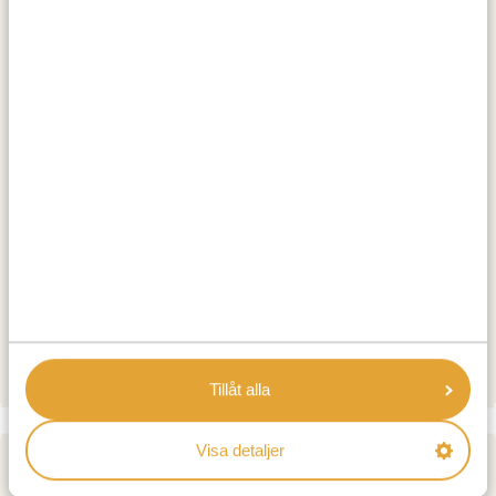
Tur till den historiska bron i Victoriafallen
The River Song– solnedgångskryssning på en
lyxbåt nära Victoriafallen
BOENDE:
Ilala Lodge Hotel (ZW)
GOLD
The Palm River Hotel (ZW)
PLATINUM
Mbano Manor Hotel (ZW)
DIAMOND LUXURY
Tillåt alla
Visa detaljer
DAG 2