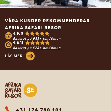
Footer
VÅRA KUNDER REKOMMENDERAR
AFRIKA SAFARI RESOR
4.9/5
Baserat på
933+ omdömen
4.8/5
Baserat på
578+ omdömen
LÄS MER
Safari-resor i Afrika
+31 174 788 101