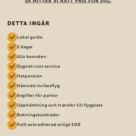
SÅ HITTAR VI RÄTT PRIS FÖR DIG.
DETTA INGÅR
Lokal guide
2 dagar
Alla boenden
Dygnet runt service
Helpension
Nämnda inrikesflyg
Avgifter för parker
Upphämtning och transfer till flygplats
Bokningskostnader
Fullt ackrediterad enligt SGR