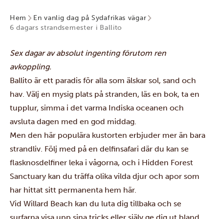
Hem
En vanlig dag på Sydafrikas vägar
6 dagars strandsemester i Ballito
Sex dagar av absolut ingenting förutom ren
avkoppling.
Ballito
är ett paradis för alla som älskar sol, sand och
hav. Välj en mysig plats på stranden, läs en bok, ta en
tupplur, simma i det varma Indiska oceanen och
avsluta dagen med en god middag.
Men den här populära kustorten erbjuder mer än bara
strandliv. Följ med på en delfinsafari där du kan se
flasknosdelfiner leka i vågorna, och i Hidden Forest
Sanctuary kan du träffa olika vilda djur och apor som
har hittat sitt permanenta hem här.
Vid Willard Beach kan du luta dig tillbaka och se
surfarna visa upp sina tricks eller själv ge dig ut bland