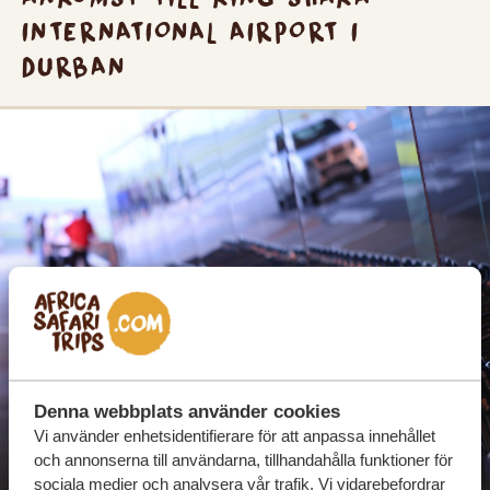
INTERNATIONAL AIRPORT I
DURBAN
Denna webbplats använder cookies
Ankomst till King Shaka International Airport
Vi använder enhetsidentifierare för att anpassa innehållet
och annonserna till användarna, tillhandahålla funktioner för
i Durban
sociala medier och analysera vår trafik. Vi vidarebefordrar
Välkommen till King Shaka International Airport i