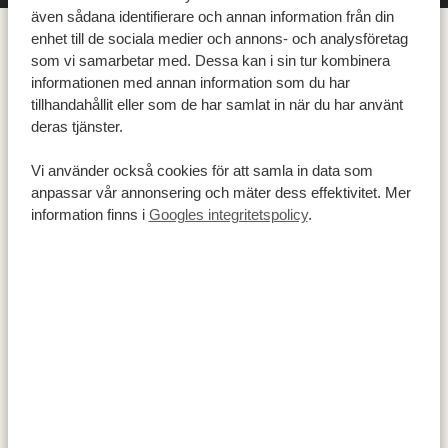
även sådana identifierare och annan information från din
'Durbs', som lokalbefolkningen kallar det och den
enhet till de sociala medier och annons- och analysföretag
största staden i KwaZulu-Natal. Detta är din ingång till
som vi samarbetar med. Dessa kan i sin tur kombinera
Dolphin Coast och dess gyllene stränder. Oavsett om
informationen med annan information som du har
tillhandahållit eller som de har samlat in när du har använt
du är här för att koppla av och varva ner, surfa på
deras tjänster.
vågorna eller utforska den livliga kusten, börjar ditt
Indiska havsäventyr nu!
Vi använder också cookies för att samla in data som
anpassar vår annonsering och mäter dess effektivitet. Mer
AKTIVITETER:
information finns i
Googles integritetspolicy
.
Bilfärd från Durban till Ballito
BOENDE:
Coco de Mer Boutique Hotel
SILVER
Canelands Beach Club
GOLD
Zimbali Lodge by Dream Resorts
PLATINUM