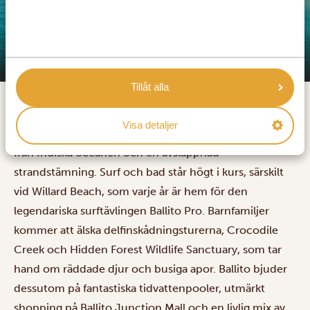
Ballito
Ballito är en livfull kuststad strax norr om Durban, mitt
Tillåt alla
på Dolphin Coast som är uppkallad efter de
flasknosdelfiner som ofta leker utanför kusten. Här är
Visa detaljer
man bortskämd med gyllene stränder, varmt vatten
från Indiska oceanen och en avslappnad
strandstämning. Surf och bad står högt i kurs, särskilt
vid Willard Beach, som varje år är hem för den
legendariska surftävlingen Ballito Pro. Barnfamiljer
kommer att älska delfinskådningsturerna, Crocodile
Creek och Hidden Forest Wildlife Sanctuary, som tar
hand om räddade djur och busiga apor. Ballito bjuder
dessutom på fantastiska tidvattenpooler, utmärkt
shopping på Ballito Junction Mall och en livlig mix av