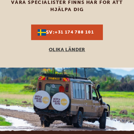
VÅRA SPECIALISTER FINNS HÄR FÖR ATT
HJÄLPA DIG
SV:
+31 174 788 101
OLIKA LÄNDER
Footer