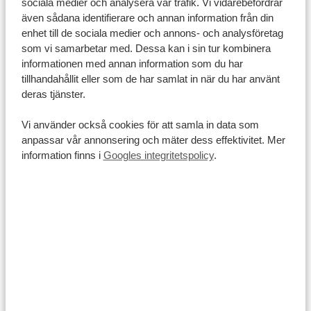
sociala medier och analysera vår trafik. Vi vidarebefordrar
närmare lokalbefolkningen och upptäcka landets natur
även sådana identifierare och annan information från din
på ett annat och minnesvärt sätt. Du kan till exempel
enhet till de sociala medier och annons- och analysföretag
besöka traditionella stammar som massajer eller
som vi samarbetar med. Dessa kan i sin tur kombinera
informationen med annan information som du har
samburuer, cykla bland Afrikas vilda djur, sväva fram i
tillhandahållit eller som de har samlat in när du har använt
luftballong över savannen eller följa med på båtsafari
deras tjänster.
på en sjö full av flodhästar. Priset beror förstås på vilken
Vi använder också cookies för att samla in data som
typ av utflykt du väljer, men räkna med allt från 10 till
anpassar vår annonsering och mäter dess effektivitet. Mer
500 USD per person och utflykt.
information finns i
Googles integritetspolicy
.
Flygbiljetter
Hur mycket en safari i Kenya kostar påverkas förstås
också av resan dit. Flygbiljetter är sällan billiga, särskilt
inte under högsäsong. Om du vill resa till ett bättre pris
bör du undvika juli, augusti och december. Under
övriga månader är biljetterna oftast billigare. Med lite
tur kan du hitta riktigt bra erbjudanden, men räkna då
med minst en mellanlandning. Om du däremot