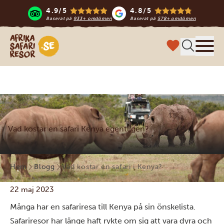
4.9/5
4.8/5
Baserat på
933+ omdömen
Baserat på
578+ omdömen
Safari-resor i Afrika
Meny
Vad kostar en safari Kenya egentligen?
Hem
Blogg
Vad kostar en safari i Kenya?
22 maj 2023
Många har en safariresa till Kenya på sin önskelista.
Safariresor har länge haft rykte om sig att vara dyra och