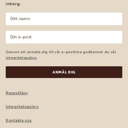
inkorg.
Ditt
namn
(Obligatoriskt)
Din
e-
post
(Obligatoriskt)
Genom att anmäla dig till vår e-postlista godkänner du vår
integritetspolicy
.
Resevillkor
Integritetspolicy
Kontakta oss