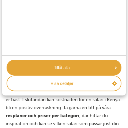
regnperiod, men det betyder inte att du inte får se
solen. Ofta innebär det bara att naturen är grönare,
parkerna lugnare och upplevelsen ännu mer
avslappnad.
Kostnad för en safari i Kenya: Slutsats
Vi ska inte sticka under stol med det: Att åka på safari i
Kenya är en fantastisk upplevelse, men det är inte
billigt. Däremot kan den som planerar klokt och bokar
vid rätt tidpunkt uppleva ett oförglömligt safariäventyr
Tillåt alla
till ett rimligt pris. Håll koll på om det är hög- eller
Visa detaljer
lågsäsong, fundera över hur många personer som vill
resa tillsammans och vilken hotellkategori som passar
er bäst. I slutändan kan kostnaden för en safari i Kenya
bli en positiv överraskning. Ta gärna en titt på våra
resplaner och priser per kategori
, där hittar du
inspiration och kan se vilken safari som passar just din