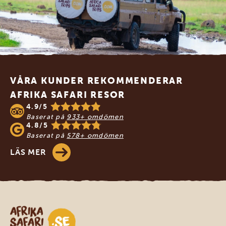
Footer
VÅRA KUNDER REKOMMENDERAR
AFRIKA SAFARI RESOR
4.9/5
Baserat på
933+ omdömen
4.8/5
Baserat på
578+ omdömen
LÄS MER
Safari-resor i Afrika