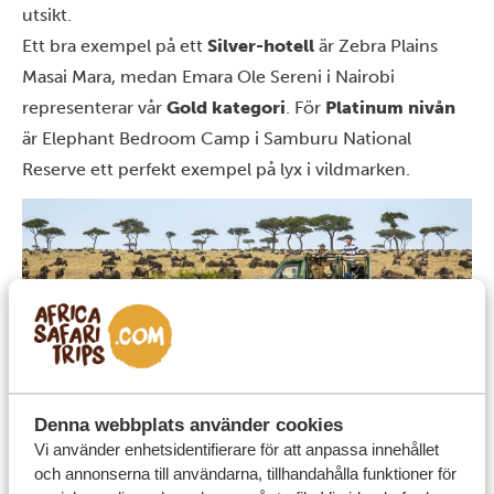
utsikt.
Ett bra exempel på ett
Silver-hotell
är
Zebra Plains
Masai Mara
, medan
Emara Ole Sereni
i Nairobi
representerar vår
Gold kategori
. För
Platinum nivån
är
Elephant Bedroom Camp
i Samburu National
Reserve ett perfekt exempel på lyx i vildmarken.
Hur mycket kostar utflykter?
Denna webbplats använder cookies
Utflykter utöver själva safarin är ett fantastiskt sätt att
Vi använder enhetsidentifierare för att anpassa innehållet
och annonserna till användarna, tillhandahålla funktioner för
uppleva mer av Kenya. Det är ett sätt att komma