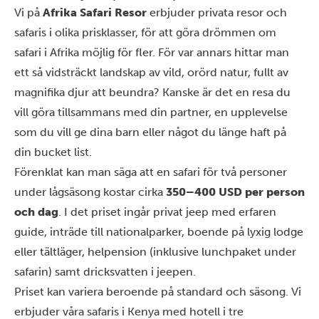
Vi på
Afri
ka Safari
Resor
erbjuder privata resor och
safaris i olika prisklasser, för att göra drömmen om
safari
i Afrika
möjlig för fler. För var annars hittar man
ett så vidsträckt landskap av vild, orörd natur, fullt av
magnifika djur att beundra? Kanske är det en resa du
vill göra tillsammans med din partner, en upplevelse
som du vill ge dina barn eller något du länge haft på
din bucket list.
Förenklat kan man säga att en safari för två personer
under lågsäsong kostar cirka
350–400 USD per person
och dag
. I det priset ingår privat jeep med erfaren
guide, inträde till nationalparker, boende på lyxig lodge
eller tältläger, helpension (inklusive lunchpaket under
safarin) samt dricksvatten i jeepen.
Priset kan variera beroende på standard och säsong. Vi
erbjuder våra safaris i
Kenya
med hotell i tre