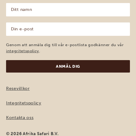
Ditt
namn
(Obligatoriskt)
Din
e-
post
(Obligatoriskt)
Genom att anmäla dig till vår e-postlista godkänner du vår
integritetspolicy
.
Resevillkor
Integritetspolicy
Kontakta oss
© 2026 Afrika Safari B.V.