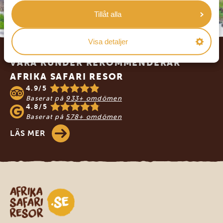
Tillåt alla
Footer
Visa detaljer
VÅRA KUNDER REKOMMENDERAR
AFRIKA SAFARI RESOR
4.9/5
Baserat på
933+ omdömen
4.8/5
Baserat på
578+ omdömen
LÄS MER
Safari-resor i Afrika