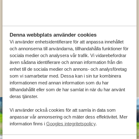
Ring en av våra experter
VÅRA SPECIALISTER FINNS HÄR FÖR ATT
Denna webbplats använder cookies
HJÄLPA DIG
Vi använder enhetsidentifierare för att anpassa innehållet
och annonserna till användarna, tillhandahålla funktioner för
sociala medier och analysera vår trafik. Vi vidarebefordrar
SV:
+31 174 788 101
även sådana identifierare och annan information från din
enhet till de sociala medier och annons- och analysföretag
som vi samarbetar med. Dessa kan i sin tur kombinera
OLIKA LÄNDER
informationen med annan information som du har
tillhandahållit eller som de har samlat in när du har använt
deras tjänster.
Vi använder också cookies för att samla in data som
anpassar vår annonsering och mäter dess effektivitet. Mer
information finns i
Googles integritetspolicy
.