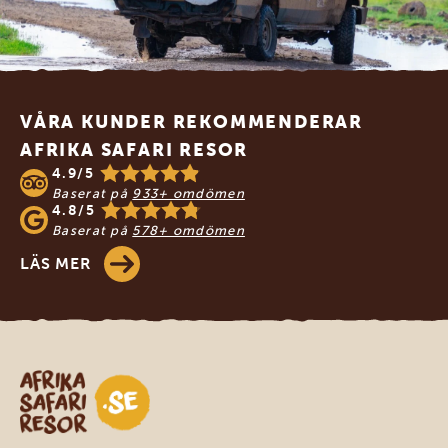
Footer
VÅRA KUNDER REKOMMENDERAR
AFRIKA SAFARI RESOR
4.9/5
Baserat på
933+ omdömen
4.8/5
Baserat på
578+ omdömen
LÄS MER
Safari-resor i Afrika