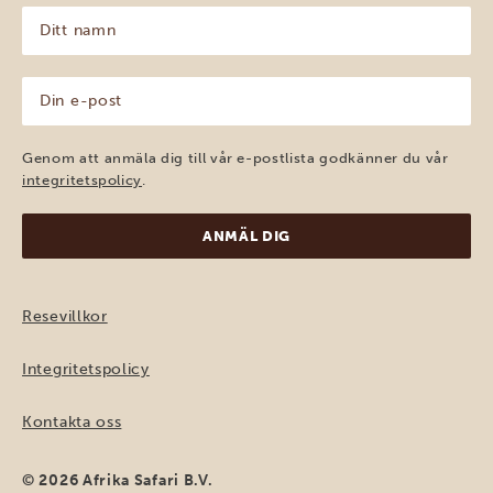
Ditt
namn
(Obligatoriskt)
Din
e-
post
(Obligatoriskt)
Genom att anmäla dig till vår e-postlista godkänner du vår
integritetspolicy
.
Resevillkor
Integritetspolicy
Kontakta oss
© 2026 Afrika Safari B.V.