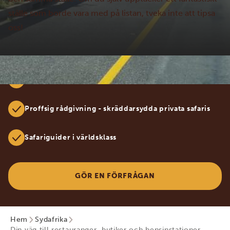
ställe som borde vara med på listan, tveka inte att tipsa
oss!
100% specialiserade på Afrika
Proffsig rådgivning - skräddarsydda privata safaris
Safariguider i världsklass
GÖR EN FÖRFRÅGAN
Hem
Sydafrika
Din väg till restauranger, butiker och bensinstationer