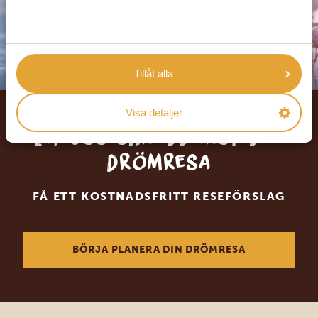
Tillåt alla
Visa detaljer
Låt oss skräddarsy din
drömresa
FÅ ETT KOSTNADSFRITT RESEFÖRSLAG
BÖRJA PLANERA DIN DRÖMRESA