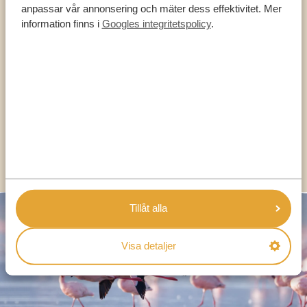
anpassar vår annonsering och mäter dess effektivitet. Mer
Wine Estate
Matbutik:
Spar
Bensinstation:
Tulbagh
information finns i
Googles integritetspolicy
.
Garage
West Coast
Restauranger:
Die Strandloper
,
Kokomo Beach Bar &
Restaurant
,
La Petite Maison
,
Pearly’s Restaurant
Matbutiker:
Spar
&
Woolworths
Langebaan
Bensinstationer:
Total Energies
Langebaan,
Caltex
Mykonos
Tillåt alla
Visa detaljer