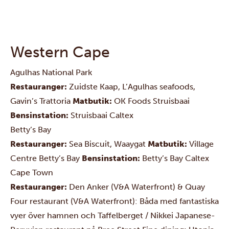
Western Cape
Agulhas National Park
Restauranger:
Zuidste Kaap
,
L’Agulhas seafoods
,
Gavin’s Trattoria
Matbutik:
OK Foods Struisbaai
Bensinstation:
Struisbaai Caltex
Betty’s Bay
Restauranger:
Sea Biscuit
,
Waaygat
Matbutik:
Village
Centre Betty’s Bay
Bensinstation:
Betty’s Bay Caltex
Cape Town
Restauranger:
Den Anker
(V&A Waterfront) &
Quay
Four restaurant
(V&A Waterfront): Båda med fantastiska
vyer över hamnen och Taffelberget /
Nikkei Japanese-