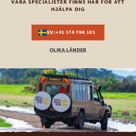
VÅRA SPECIALISTER FINNS HÄR FÖR ATT
HJÄLPA DIG
SV:
+31 174 788 101
OLIKA LÄNDER
Footer