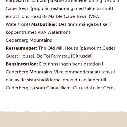
Peruvian restaurant
på Bree Street
Fine dining:
Utopia
Cape Town
(populär restaurang med takterass mitt
emot Lions Head) &
Marble Cape Town
(V&A
Waterfront)
Matbutiker:
Det finns många butiker i
köpcentrumet
V&A Waterfront
Cederberg Mountains
Restauranger:
The Old Mill House
(på Mount Ceder
Guest House),
De Tol Farmstall
(Citrusdal)
Bensinstation:
Det finns ingen bensinstation i
Cederberg Mountains. Vi rekommenderar att tanks i
nån av de sista stadäderna innan du anländer till
Cederberg, så som
Clanwilliam
,
Citrusdal
eller
Ceres
.