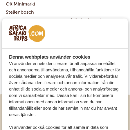
OK Minimark)
Stellenbosch
Restauranger:
Rust en Vrede
(på vingården),
Cavalli
,
The Fat Butcher
Matbutik:
Eikestad Mall
Bensinstation:
Many
Swellendam
Restauranger:
La Belle Alliance Restaurant
,
La Sosta
,
Denna webbplats använder cookies
Tredici
(direkt på N2:an)
Matbutiker:
Pick n Pay
,
Vi använder enhetsidentifierare för att anpassa innehållet
Superspar
,
Checkers
Bensinstationer:
CALTEX
och annonserna till användarna, tillhandahålla funktioner för
sociala medier och analysera vår trafik. Vi vidarebefordrar
Sentraal Suid
,
BP Buffelsjagrivier
även sådana identifierare och annan information från din
enhet till de sociala medier och annons- och analysföretag
som vi samarbetar med. Dessa kan i sin tur kombinera
informationen med annan information som du har
tillhandahållit eller som de har samlat in när du har använt
Tulbagh
deras tjänster.
Restauranger:
Olive Terrace Bistro
på Tulbagh Hotel,
Vi använder också cookies för att samla in data som
Readers Restaurant
,
Kole & Deeg
,
The Taste
på Manley