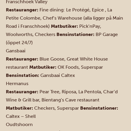
Franschhoek Valley
Restauranger:
Fine dining:
Le Protégé
,
Epice
,
La
Petite Colombe
,
Chef’s Warehouse
(alla ligger på Main
Road i Franschhoek)
Matbutiker:
Pick’nPay
,
Woolworths
,
Checkers
Bensinstationer:
BP Garage
(öppet 24/7)
Gansbaai
Restauranger:
Blue Goose
,
Great White House
restaurant
Matbutiker:
OK Foods
,
Superspar
Bensinstation:
Gansbaai Caltex
Hermanus
Restauranger:
Pear Tree
,
Riposa
,
La Pentola
,
Char’d
Wine & Grill bar
,
Bientang’s Cave restaurant
Matbutiker:
Checkers
,
Superspar
Bensinstationer:
Caltex
–
Shell
Oudtshoorn