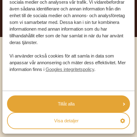
sociala medier och analysera vår trafik. Vi vidarebefordrar
även sådana identifierare och annan information från din
BÖRJA PLANERA DIN DRÖMRESA
enhet till de sociala medier och annons- och analysföretag
som vi samarbetar med. Dessa kan i sin tur kombinera
informationen med annan information som du har
tillhandahållit eller som de har samlat in när du har använt
deras tjänster.
Ring en av våra experter
Vi använder också cookies för att samla in data som
anpassar vår annonsering och mäter dess effektivitet. Mer
information finns i
Googles integritetspolicy
.
VÅRA SPECIALISTER FINNS HÄR FÖR ATT
HJÄLPA DIG
SV:
+31 174 788 101
Tillåt alla
OLIKA LÄNDER
Visa detaljer