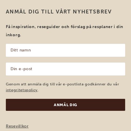
ANMÄL DIG TILL VÅRT NYHETSBREV
Få inspiration, reseguider och förslag på resplaner i din
inkorg.
Ditt
namn
(Obligatoriskt)
Din
e-
post
(Obligatoriskt)
Genom att anmäla dig till vår e-postlista godkänner du vår
integritetspolicy
.
Resevillkor