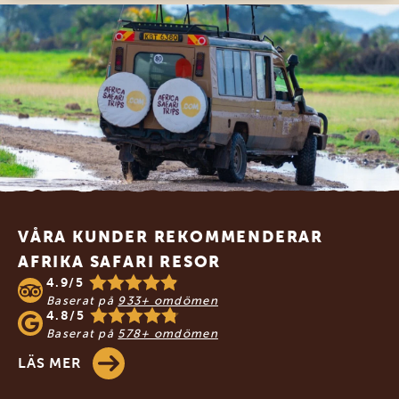
Footer
VÅRA KUNDER REKOMMENDERAR
AFRIKA SAFARI RESOR
4.9/5
Baserat på
933+ omdömen
4.8/5
Baserat på
578+ omdömen
LÄS MER