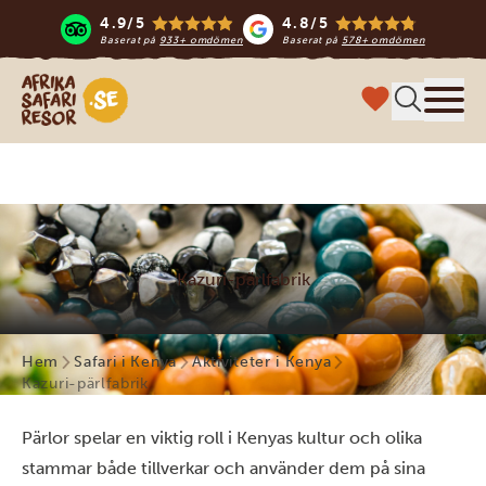
4.9/5
4.8/5
Baserat på
933+ omdömen
Baserat på
578+ omdömen
Safari-resor i Afrika
Meny
Kazuri-pärlfabrik
Hem
Safari i Kenya
Aktiviteter i Kenya
Kazuri-pärlfabrik
Pärlor spelar en viktig roll i Kenyas kultur och olika
stammar både tillverkar och använder dem på sina