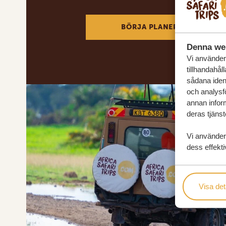
BÖRJA PLANERA DIN DRÖM
Denna we
Vi använder 
tillhandahål
sådana ident
och analysf
annan inform
deras tjänst
Vi använder
dess effekti
Visa det