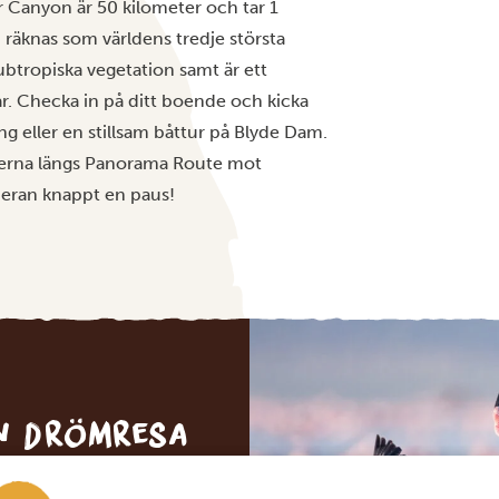
r Canyon är 50 kilometer och tar 1
räknas som världens tredje största
ubtropiska vegetation samt är ett
r. Checka in på ditt boende och kicka
ng eller en stillsam båttur på Blyde Dam.
eterna längs Panorama Route mot
meran knappt en paus!
in drömresa
FÖRSLAG