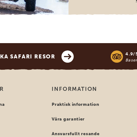
4.9/
KA SAFARI RESOR
Base
OR
INFORMATION
na
Praktisk information
Våra garantier
Ansvarsfullt resande