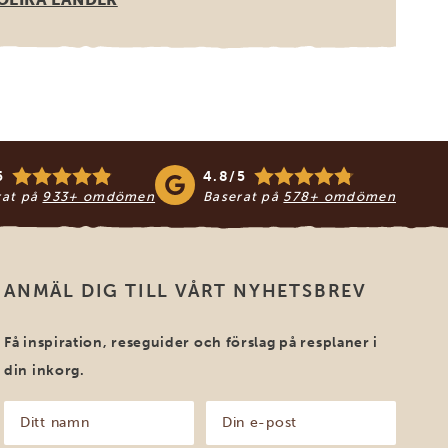
5
4.8/5
rat på
933+ omdömen
Baserat på
578+ omdömen
ANMÄL DIG TILL VÅRT NYHETSBREV
Få inspiration, reseguider och förslag på resplaner i
din inkorg.
Ditt
Din
namn
e-