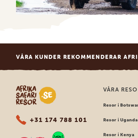
Footer
VÅRA KUNDER REKOMMENDERAR AFRI
Safari-resor i Afrika
VÅRA RES
Resor i Botswa
+31 174 788 101
Resor i Uganda
Resor i Kenya