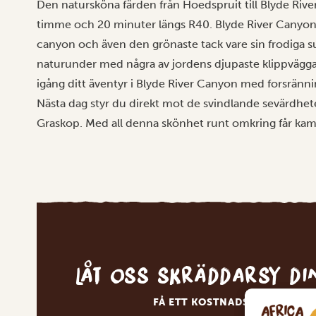
Den natursköna färden från Hoedspruit till Blyde Rive
timme och 20 minuter längs R40. Blyde River Canyon 
canyon och även den grönaste tack vare sin frodiga s
naturunder med några av jordens djupaste klippvägga
igång ditt äventyr i Blyde River Canyon med forsränni
Nästa dag styr du direkt mot de svindlande sevärdh
Graskop. Med all denna skönhet runt omkring får ka
Låt oss skräddarsy d
FÅ ETT KOSTNADSFRITT RESE