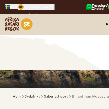
kr
SV
Svenska kronor
Safari-resor i Afrika
R
Hem
Sydafrika
Saker att göra
Bilfärd från Hoedspru