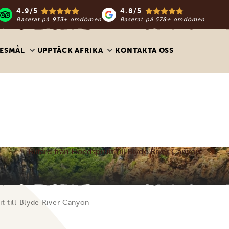
4.9/5
4.8/5
Baserat på
933+ omdömen
Baserat på
578+ omdömen
ESMÅL
UPPTÄCK AFRIKA
KONTAKTA OSS
Bilfärd från Hoedspruit till Blyde River Canyon
it till Blyde River Canyon