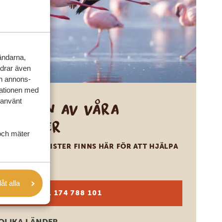
vändarna,
rdrar även
ch annons-
mationen med
 använt
Ring en av våra
experter
och mäter
VÅRA SPECIALISTER FINNS HÄR FÖR ATT HJÄLPA
DIG
låt alla
SV:
+31 174 788 101
OLIKA LÄNDER