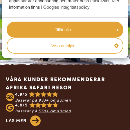
anpassar vår annonsering och mäter dess effektivitet. Mer
information finns i
Googles integritetspolicy
.
Tillåt alla
Visa detaljer
Footer
VÅRA KUNDER REKOMMENDERAR
AFRIKA SAFARI RESOR
4.9/5
Baserat på
933+ omdömen
4.8/5
Baserat på
578+ omdömen
LÄS MER