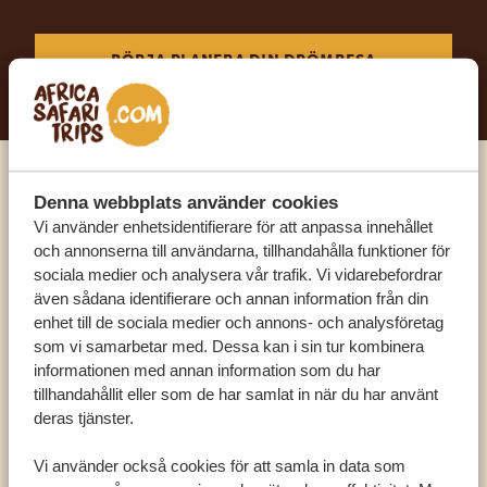
BÖRJA PLANERA DIN DRÖMRESA
Ring en av våra experter
Denna webbplats använder cookies
Vi använder enhetsidentifierare för att anpassa innehållet
och annonserna till användarna, tillhandahålla funktioner för
VÅRA SPECIALISTER FINNS HÄR FÖR ATT
sociala medier och analysera vår trafik. Vi vidarebefordrar
HJÄLPA DIG
även sådana identifierare och annan information från din
enhet till de sociala medier och annons- och analysföretag
som vi samarbetar med. Dessa kan i sin tur kombinera
informationen med annan information som du har
SV:
+31 174 788 101
tillhandahållit eller som de har samlat in när du har använt
deras tjänster.
OLIKA LÄNDER
Vi använder också cookies för att samla in data som