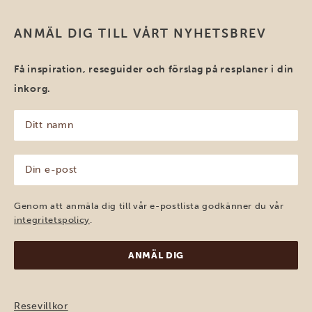
ANMÄL DIG TILL VÅRT NYHETSBREV
Få inspiration, reseguider och förslag på resplaner i din
inkorg.
Ditt
namn
(Obligatoriskt)
Din
e-
post
(Obligatoriskt)
Genom att anmäla dig till vår e-postlista godkänner du vår
integritetspolicy
.
Resevillkor