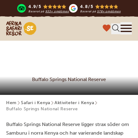
4.9/5
4.8/5
Baserat på
933+ omdömen
Baserat på
578+ omdömen
Safari-resor i Afrika
Meny
Buffalo Springs National Reserve
Hem
Safari i Kenya
Aktiviteter i Kenya
Buffalo Springs National Reserve
Buffalo Springs National Reserve ligger strax söder om
Samburu i norra Kenya och har varierande landskap