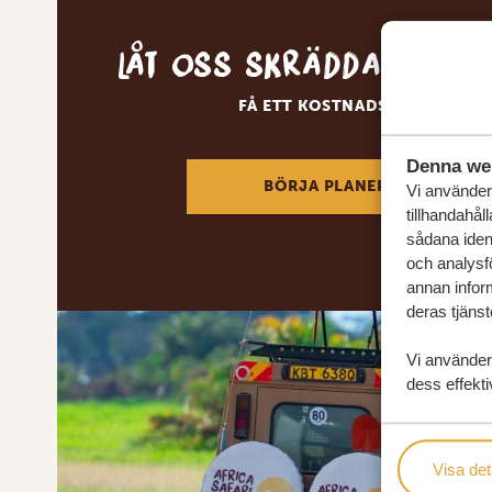
Låt oss skräddarsy d
FÅ ETT KOSTNADSFRITT RESE
Denna we
BÖRJA PLANERA DIN DRÖM
Vi använder 
tillhandahål
sådana ident
och analysf
annan inform
deras tjänst
Vi använder
dess effekti
Visa det