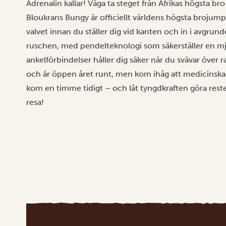
Adrenalin kallar! Våga ta steget från Afrikas högsta bro
Bloukrans Bungy är officiellt världens högsta brojump p
valvet innan du ställer dig vid kanten och in i avgrun
ruschen, med pendelteknologi som säkerställer en mj
ankelförbindelser håller dig säker när du svävar över r
och är öppen året runt, men kom ihåg att medicinska b
kom en timme tidigt – och låt tyngdkraften göra resten
resa!