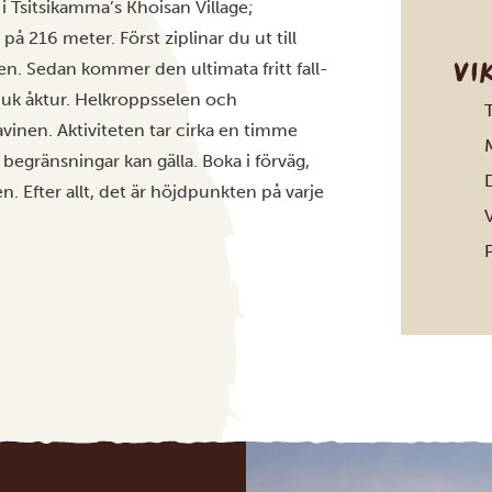
 i Tsitsikamma’s Khoisan Village;
å 216 meter. Först ziplinar du ut till
VI
den. Sedan kommer den ultimata fritt fall-
uk åktur. Helkroppsselen och
T
avinen. Aktiviteten tar cirka en timme
M
egränsningar kan gälla. Boka i förväg,
D
. Efter allt, det är höjdpunkten på varje
P