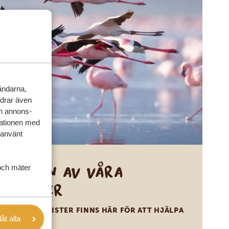
vändarna,
rdrar även
ch annons-
mationen med
 använt
Ring en av våra
och mäter
experter
VÅRA SPECIALISTER FINNS HÄR FÖR ATT HJÄLPA
låt alla
DIG