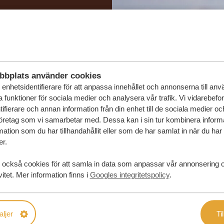
in drömresa
FÖRSLAG
bbplats använder cookies
RESA
enhetsidentifierare för att anpassa innehållet och annonserna till an
la funktioner för sociala medier och analysera vår trafik. Vi vidarebefo
ifierare och annan information från din enhet till de sociala medier o
öretag som vi samarbetar med. Dessa kan i sin tur kombinera infor
ation som du har tillhandahållit eller som de har samlat in när du har
er.
 också cookies för att samla in data som anpassar vår annonsering 
vitet. Mer information finns i
Googles integritetspolicy
.
aljer
Til