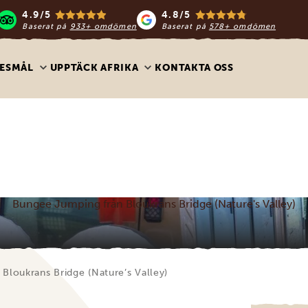
4.9/5
4.8/5
Baserat på
933+ omdömen
Baserat på
578+ omdömen
ESMÅL
UPPTÄCK AFRIKA
KONTAKTA OSS
Bungee Jumping från Bloukrans Bridge (Nature's Valley)
Bloukrans Bridge (Nature’s Valley)