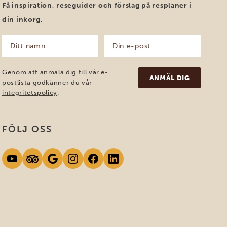
Få inspiration, reseguider och förslag på resplaner i
din inkorg.
Ditt
Din
namn
e-
post
(Obligatoriskt)
(Obligatoriskt)
Genom att anmäla dig till vår e-
postlista godkänner du vår
integritetspolicy
.
FÖLJ OSS