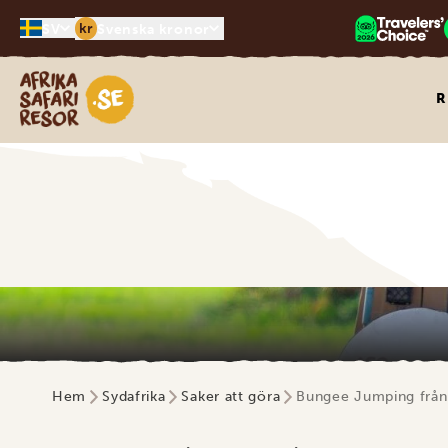
kr
SV
Svenska kronor
Safari-resor i Afrika
R
Hem
Sydafrika
Saker att göra
Bungee Jumping från 