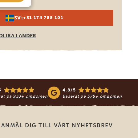
SV:
+31 174 788 101
OLIKA LÄNDER
5
4.8/5
rat på
933+ omdömen
Baserat på
578+ omdömen
ANMÄL DIG TILL VÅRT NYHETSBREV