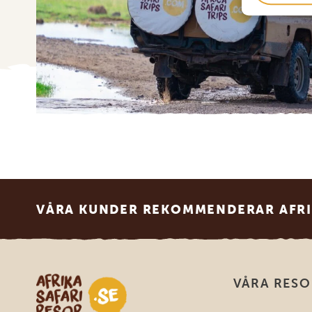
Footer
VÅRA KUNDER REKOMMENDERAR AFRI
Safari-resor i Afrika
VÅRA RES