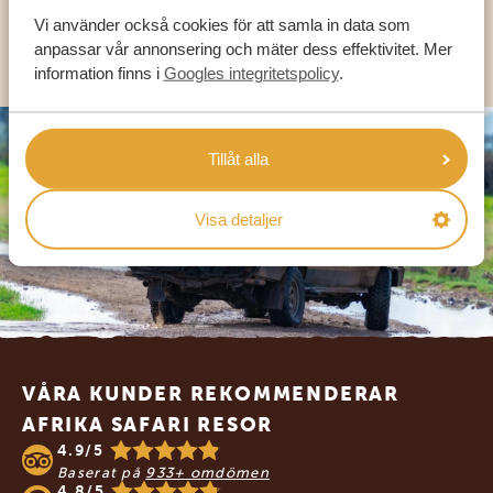
Vi använder också cookies för att samla in data som
OLIKA LÄNDER
anpassar vår annonsering och mäter dess effektivitet. Mer
information finns i
Googles integritetspolicy
.
Tillåt alla
Visa detaljer
Footer
VÅRA KUNDER REKOMMENDERAR
AFRIKA SAFARI RESOR
4.9/5
Baserat på
933+ omdömen
4.8/5