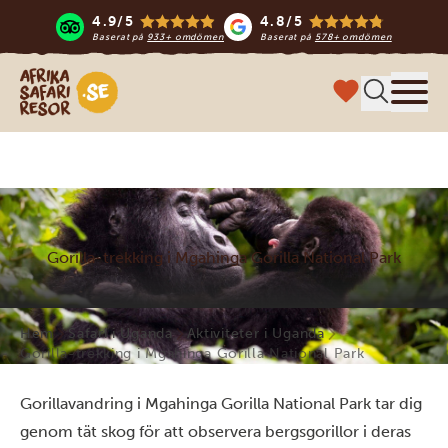
4.9/5
4.8/5
Baserat på
933+ omdömen
Baserat på
578+ omdömen
Safari-resor i Afrika
Meny
Gorilla-trekking i Mgahinga Gorilla National Park
Hem
Safari i Uganda
Aktiviteter i Uganda
Gorilla-trekking i Mgahinga Gorilla National Park
Gorillavandring i Mgahinga Gorilla National Park tar dig
genom tät skog för att observera bergsgorillor i deras