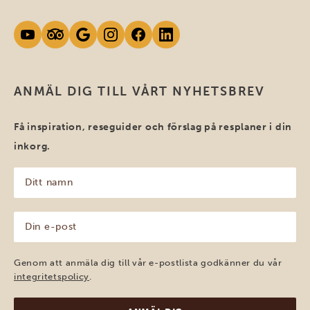
ANMÄL DIG TILL VÅRT NYHETSBREV
Få inspiration, reseguider och förslag på resplaner i din
inkorg.
Ditt
namn
(Obligatoriskt)
Din
e-
post
(Obligatoriskt)
Genom att anmäla dig till vår e-postlista godkänner du vår
integritetspolicy
.