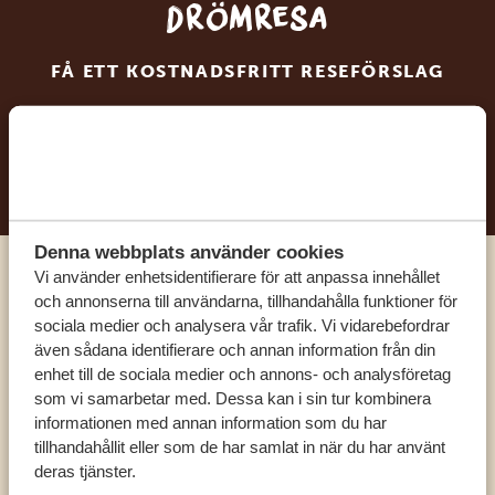
drömresa
FÅ ETT KOSTNADSFRITT RESEFÖRSLAG
BÖRJA PLANERA DIN DRÖMRESA
Denna webbplats använder cookies
Vi använder enhetsidentifierare för att anpassa innehållet
Ring en av våra experter
och annonserna till användarna, tillhandahålla funktioner för
sociala medier och analysera vår trafik. Vi vidarebefordrar
även sådana identifierare och annan information från din
VÅRA SPECIALISTER FINNS HÄR FÖR ATT
enhet till de sociala medier och annons- och analysföretag
HJÄLPA DIG
som vi samarbetar med. Dessa kan i sin tur kombinera
informationen med annan information som du har
tillhandahållit eller som de har samlat in när du har använt
SV:
+31 174 788 101
deras tjänster.