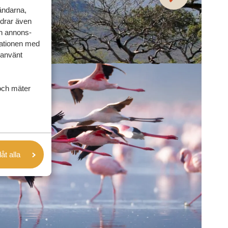
vändarna,
rdrar även
ch annons-
mationen med
 använt
och mäter
låt alla