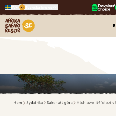
kr
SV
Svenska kronor
Safari-resor i Afrika
R
Hem
Sydafrika
Saker att göra
Hluhluwe-iMfolozi vil