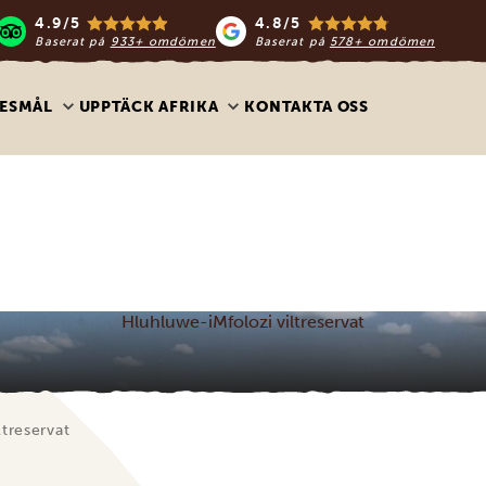
4.9/5
4.8/5
Baserat på
933+ omdömen
Baserat på
578+ omdömen
ESMÅL
UPPTÄCK AFRIKA
KONTAKTA OSS
Hluhluwe-iMfolozi viltreservat
treservat