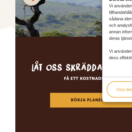
Vi använder 
tillhandahål
sådana ident
och analysf
annan inform
deras tjänst
Vi använder
dess effekti
Låt oss skräddarsy d
FÅ ETT KOSTNADSFRITT RESE
Visa det
BÖRJA PLANERA DIN DRÖM