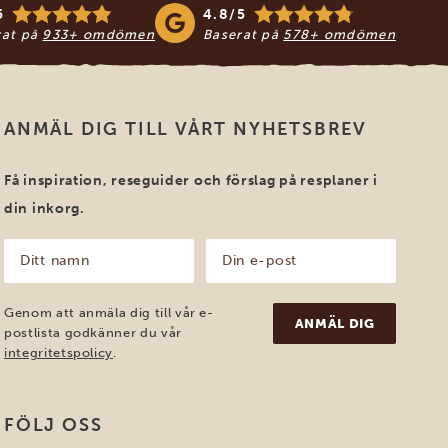
5
4.8/5
rat på
933+ omdömen
Baserat på
578+ omdömen
ANMÄL DIG TILL VÅRT NYHETSBREV
Få inspiration, reseguider och förslag på resplaner i
din inkorg.
Ditt
Din
namn
e-
post
(Obligatoriskt)
(Obligatoriskt)
Genom att anmäla dig till vår e-
postlista godkänner du vår
integritetspolicy
.
FÖLJ OSS