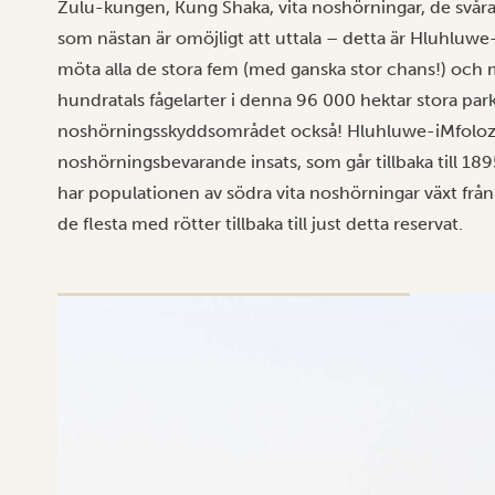
Zulu-kungen, Kung Shaka, vita noshörningar, de svår
som nästan är omöjligt att uttala – detta är Hluhluw
möta alla de stora fem (med ganska stor chans!) och 
hundratals fågelarter i denna 96 000 hektar stora park.
noshörningsskyddsområdet också!
Hluhluwe-iMfolozi 
noshörningsbevarande insats, som går tillbaka till 1
har populationen av södra vita noshörningar växt från 
de flesta med rötter tillbaka till just detta reservat.