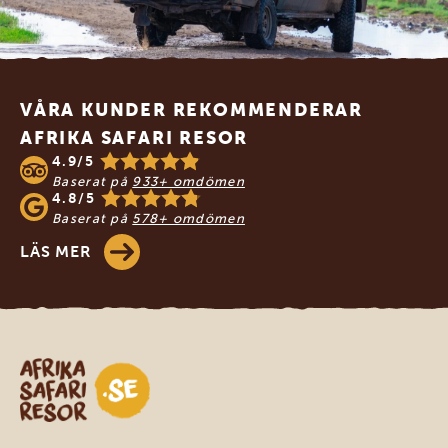
Footer
VÅRA KUNDER REKOMMENDERAR
AFRIKA SAFARI RESOR
4.9/5
Baserat på
933+ omdömen
4.8/5
Baserat på
578+ omdömen
LÄS MER
Safari-resor i Afrika