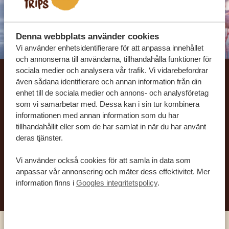
Denna webbplats använder cookies
Vi använder enhetsidentifierare för att anpassa innehållet
och annonserna till användarna, tillhandahålla funktioner för
sociala medier och analysera vår trafik. Vi vidarebefordrar
även sådana identifierare och annan information från din
Låt oss skräddarsy din
enhet till de sociala medier och annons- och analysföretag
drömresa
som vi samarbetar med. Dessa kan i sin tur kombinera
informationen med annan information som du har
tillhandahållit eller som de har samlat in när du har använt
FÅ ETT KOSTNADSFRITT RESEFÖRSLAG
deras tjänster.
Vi använder också cookies för att samla in data som
anpassar vår annonsering och mäter dess effektivitet. Mer
BÖRJA PLANERA DIN DRÖMRESA
information finns i
Googles integritetspolicy
.