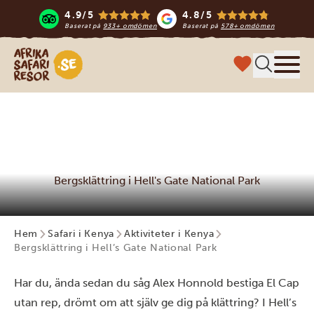
4.9/5
4.8/5
Baserat på
933+ omdömen
Baserat på
578+ omdömen
Safari-resor i Afrika
Meny
Bergsklättring i Hell's Gate National Park
Hem
Safari i Kenya
Aktiviteter i Kenya
Bergsklättring i Hell’s Gate National Park
Har du, ända sedan du såg Alex Honnold bestiga El Cap
utan rep, drömt om att själv ge dig på klättring? I Hell’s