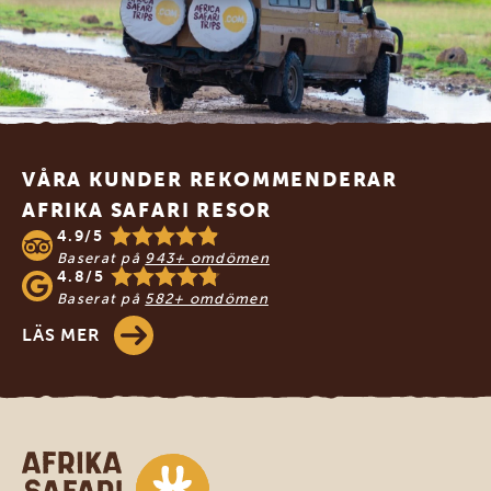
Footer
VÅRA KUNDER REKOMMENDERAR
AFRIKA SAFARI RESOR
4.9/5
Baserat på
943+ omdömen
4.8/5
Baserat på
582+ omdömen
LÄS MER
Safari-resor i Afrika