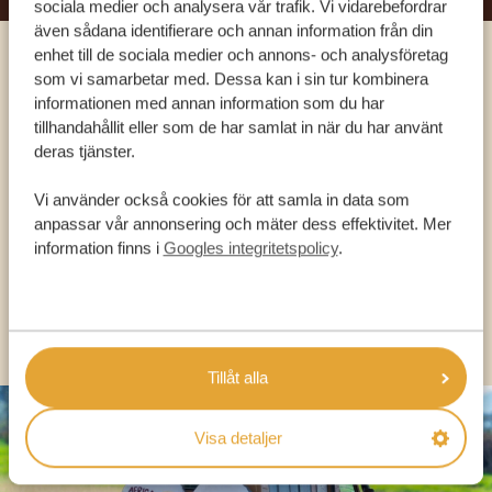
sociala medier och analysera vår trafik. Vi vidarebefordrar
även sådana identifierare och annan information från din
enhet till de sociala medier och annons- och analysföretag
Ring en av våra experter
som vi samarbetar med. Dessa kan i sin tur kombinera
informationen med annan information som du har
tillhandahållit eller som de har samlat in när du har använt
VÅRA SPECIALISTER FINNS HÄR FÖR ATT
deras tjänster.
HJÄLPA DIG
Vi använder också cookies för att samla in data som
anpassar vår annonsering och mäter dess effektivitet. Mer
information finns i
Googles integritetspolicy
.
SV:
+31 174 788 101
OLIKA LÄNDER
Tillåt alla
Visa detaljer