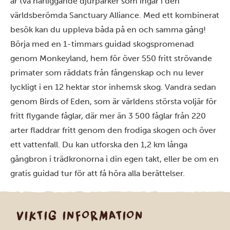
är två närliggande djurparker som ingår i den
världsberömda Sanctuary Alliance. Med ett kombinerat
besök kan du uppleva båda på en och samma gång!
Börja med en 1-timmars guidad skogspromenad
genom Monkeyland, hem för över 550 fritt strövande
primater som räddats från fångenskap och nu lever
lyckligt i en 12 hektar stor inhemsk skog. Vandra sedan
genom Birds of Eden, som är världens största voljär för
fritt flygande fåglar, där mer än 3 500 fåglar från 220
arter fladdrar fritt genom den frodiga skogen och över
ett vattenfall. Du kan utforska den 1,2 km långa
gångbron i trädkronorna i din egen takt, eller be om en
gratis guidad tur för att få höra alla berättelser.
VIKTIG INFORMATION