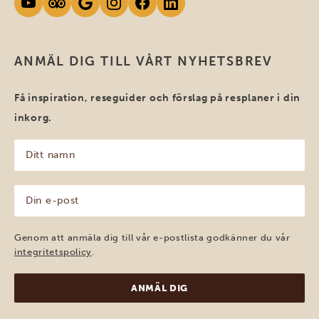
ANMÄL DIG TILL VÅRT NYHETSBREV
Få inspiration, reseguider och förslag på resplaner i din
inkorg.
Ditt
namn
(Obligatoriskt)
Din
e-
post
(Obligatoriskt)
Genom att anmäla dig till vår e-postlista godkänner du vår
integritetspolicy
.