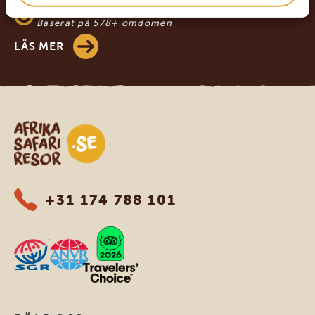
4.8/5
Baserat på
578+ omdömen
LÄS MER
Safari-resor i Afrika
+31 174 788 101