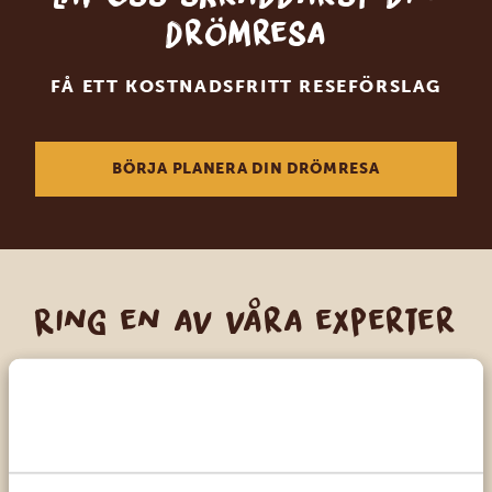
drömresa
FÅ ETT KOSTNADSFRITT RESEFÖRSLAG
BÖRJA PLANERA DIN DRÖMRESA
Ring en av våra experter
VÅRA SPECIALISTER FINNS HÄR FÖR ATT
HJÄLPA DIG
SV:
+31 174 788 101