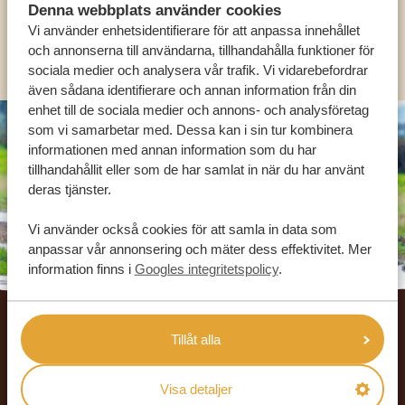
Denna webbplats använder cookies
Vi använder enhetsidentifierare för att anpassa innehållet
OLIKA LÄNDER
och annonserna till användarna, tillhandahålla funktioner för
sociala medier och analysera vår trafik. Vi vidarebefordrar
även sådana identifierare och annan information från din
enhet till de sociala medier och annons- och analysföretag
som vi samarbetar med. Dessa kan i sin tur kombinera
informationen med annan information som du har
tillhandahållit eller som de har samlat in när du har använt
deras tjänster.
Vi använder också cookies för att samla in data som
anpassar vår annonsering och mäter dess effektivitet. Mer
information finns i
Googles integritetspolicy
.
Footer
VÅRA KUNDER REKOMMENDERAR
Tillåt alla
AFRIKA SAFARI RESOR
4.9/5
Visa detaljer
Baserat på
933+ omdömen