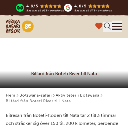
4.9/5
4.8/5
Baserat på
933+ omdömen
Baserat på
578+ omdömen
Safari-resor i Afrika
Meny
Bilfärd från Boteti River till Nata
Hem
Botswana-safari
Aktiviteter i Botswana
Bilfärd från Boteti River till Nata
Bilresan från Boteti-floden till Nata tar 2 till 3 timmar
och sträcker sig över 150 till 200 kilometer, beroende