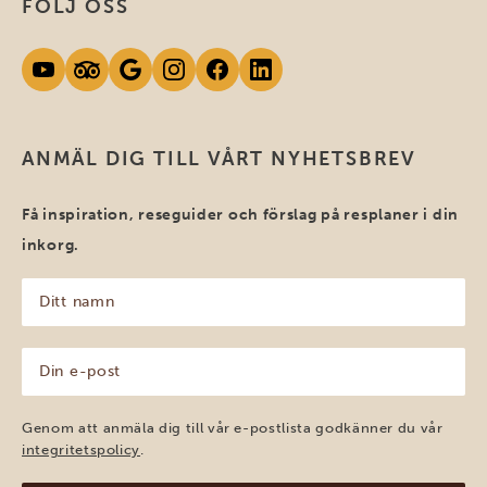
FÖLJ OSS
ANMÄL DIG TILL VÅRT NYHETSBREV
Få inspiration, reseguider och förslag på resplaner i din
inkorg.
Ditt
namn
(Obligatoriskt)
Din
e-
post
(Obligatoriskt)
Genom att anmäla dig till vår e-postlista godkänner du vår
integritetspolicy
.