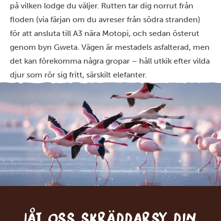
på vilken lodge du väljer. Rutten tar dig norrut från
floden (via färjan om du avreser från södra stranden)
för att ansluta till A3 nära Motopi, och sedan österut
genom byn Gweta. Vägen är mestadels asfalterad, men
det kan förekomma några gropar – håll utkik efter vilda
djur som rör sig fritt, särskilt elefanter.
Låt oss skräddarsy din