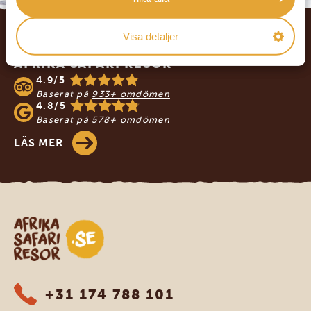
Footer
Visa detaljer
VÅRA KUNDER REKOMMENDERAR
AFRIKA SAFARI RESOR
4.9/5
Baserat på
933+ omdömen
4.8/5
Baserat på
578+ omdömen
LÄS MER
Safari-resor i Afrika
+31 174 788 101