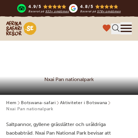
4.9/5
4.8/5
Baserat på
933+ omdömen
Baserat på
578+ omdömen
Safari-resor i Afrika
Meny
Nxai Pan nationalpark
Hem
Botswana-safari
Aktiviteter i Botswana
Nxai Pan nationalpark
Saltpannor, gyllene grässlätter och uråldriga
baobabträd. Nxai Pan National Park bevisar att