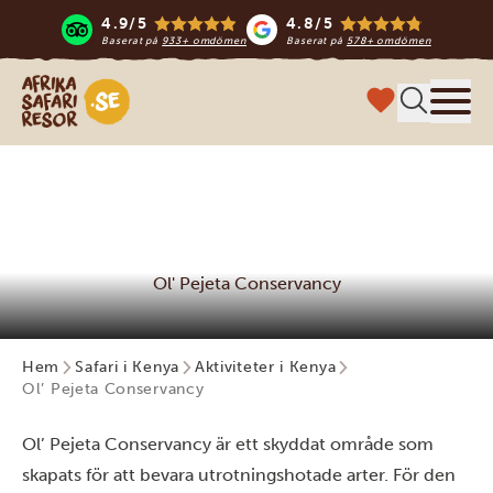
4.9/5
4.8/5
Baserat på
933+ omdömen
Baserat på
578+ omdömen
Safari-resor i Afrika
Meny
Ol' Pejeta Conservancy
Hem
Safari i Kenya
Aktiviteter i Kenya
Ol’ Pejeta Conservancy
Ol’ Pejeta Conservancy är ett skyddat område som
skapats för att bevara utrotningshotade arter. För den