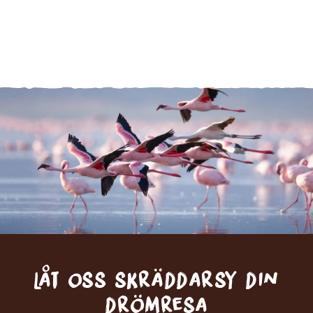
Låt oss skräddarsy din
drömresa