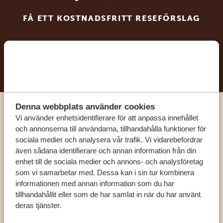
FÅ ETT KOSTNADSFRITT RESEFÖRSLAG
BÖRJA PLANERA DIN DRÖMRESA
Denna webbplats använder cookies
Ring en av våra experter
Vi använder enhetsidentifierare för att anpassa innehållet
och annonserna till användarna, tillhandahålla funktioner för
sociala medier och analysera vår trafik. Vi vidarebefordrar
VÅRA SPECIALISTER FINNS HÄR FÖR ATT
även sådana identifierare och annan information från din
HJÄLPA DIG
enhet till de sociala medier och annons- och analysföretag
som vi samarbetar med. Dessa kan i sin tur kombinera
informationen med annan information som du har
tillhandahållit eller som de har samlat in när du har använt
SV:
+31 174 788 101
deras tjänster.