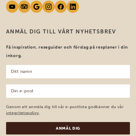
ANMÄL DIG TILL VÅRT NYHETSBREV
Få inspiration, reseguider och förslag på resplaner i din
inkorg.
Ditt
namn
(Obligatoriskt)
Din
e-
post
(Obligatoriskt)
Genom att anmäla dig till vår e-postlista godkänner du vår
integritetspolicy
.