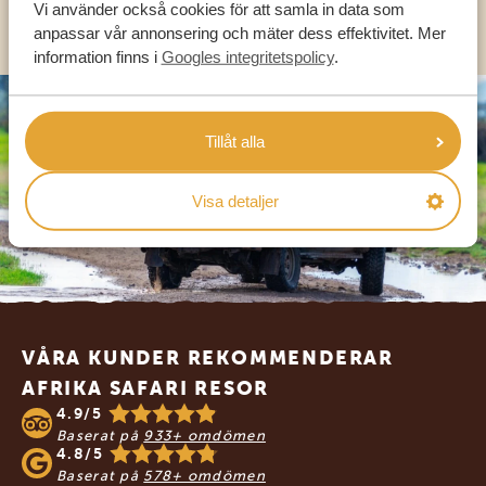
OLIKA LÄNDER
Vi använder också cookies för att samla in data som
anpassar vår annonsering och mäter dess effektivitet. Mer
information finns i
Googles integritetspolicy
.
Tillåt alla
Visa detaljer
Footer
VÅRA KUNDER REKOMMENDERAR
AFRIKA SAFARI RESOR
4.9/5
Baserat på
933+ omdömen
4.8/5
Baserat på
578+ omdömen