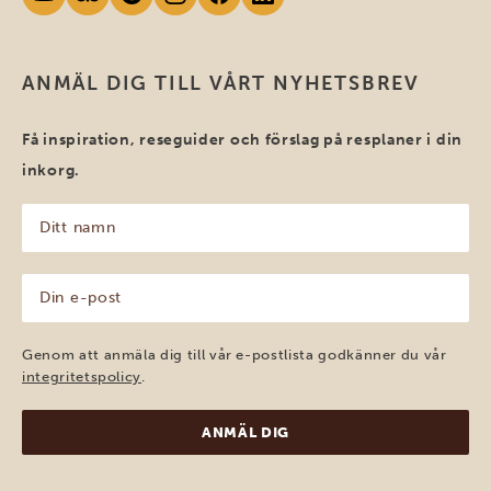
ANMÄL DIG TILL VÅRT NYHETSBREV
Få inspiration, reseguider och förslag på resplaner i din
inkorg.
Ditt
namn
(Obligatoriskt)
Din
e-
post
(Obligatoriskt)
Genom att anmäla dig till vår e-postlista godkänner du vår
integritetspolicy
.