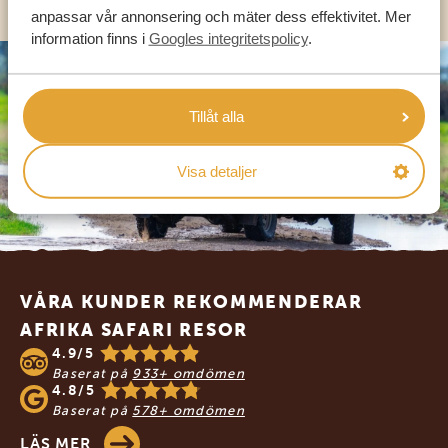
anpassar vår annonsering och mäter dess effektivitet. Mer
information finns i
Googles integritetspolicy
.
Tillåt alla
Visa detaljer
Footer
VÅRA KUNDER REKOMMENDERAR
AFRIKA SAFARI RESOR
4.9/5
Baserat på
933+ omdömen
4.8/5
Baserat på
578+ omdömen
LÄS MER