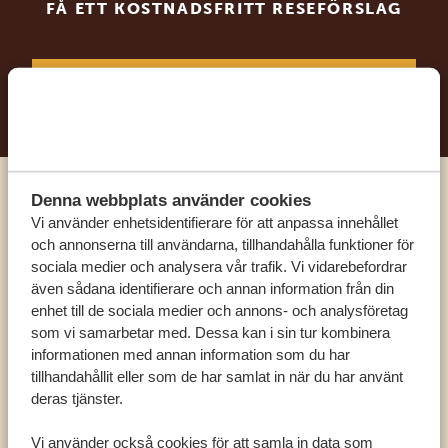
FÅ ETT KOSTNADSFRITT RESEFÖRSLAG
BÖRJA PLANERA DIN DRÖMRESA
Denna webbplats använder cookies
Ring en av våra experter
Vi använder enhetsidentifierare för att anpassa innehållet
och annonserna till användarna, tillhandahålla funktioner för
sociala medier och analysera vår trafik. Vi vidarebefordrar
VÅRA SPECIALISTER FINNS HÄR FÖR ATT
även sådana identifierare och annan information från din
HJÄLPA DIG
enhet till de sociala medier och annons- och analysföretag
som vi samarbetar med. Dessa kan i sin tur kombinera
informationen med annan information som du har
SV:
+31 174 788 101
tillhandahållit eller som de har samlat in när du har använt
deras tjänster.
OLIKA LÄNDER
Vi använder också cookies för att samla in data som