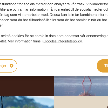
la funktioner för sociala medier och analysera vår trafik. Vi vidarebefo
ifierare och annan information från din enhet till de sociala medier o
öretag som vi samarbetar med. Dessa kan i sin tur kombinera infor
ation som du har tillhandahållit eller som de har samlat in när du har
er.
 också cookies för att samla in data som anpassar vår annonsering 
in drömresa
vitet. Mer information finns i
Googles integritetspolicy
.
FÖRSLAG
aljer
Til
RESA