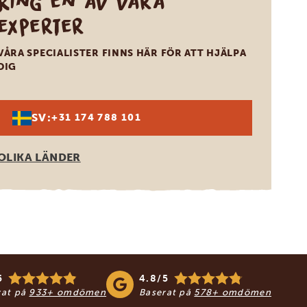
Ring en av våra
experter
VÅRA SPECIALISTER FINNS HÄR FÖR ATT HJÄLPA
DIG
SV:
+31 174 788 101
OLIKA LÄNDER
5
4.8/5
rat på
933+ omdömen
Baserat på
578+ omdömen