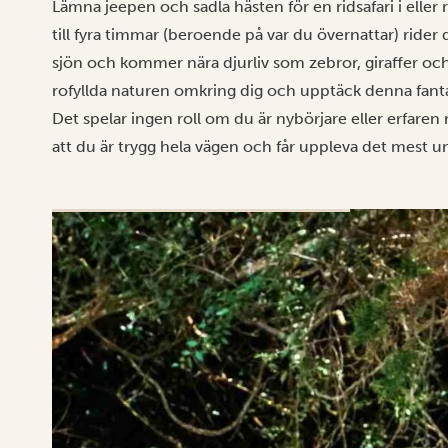
Lämna jeepen och sadla hästen för en rid­safari i elle
till fyra timmar (beroende på var du övernattar) ride
sjön och kommer nära djurliv som zebror, giraffer och 
rofyllda naturen omkring dig och upptäck denna fantast
Det spelar ingen roll om du är nybörjare eller erfaren ry
att du är trygg hela vägen och får uppleva det mest 