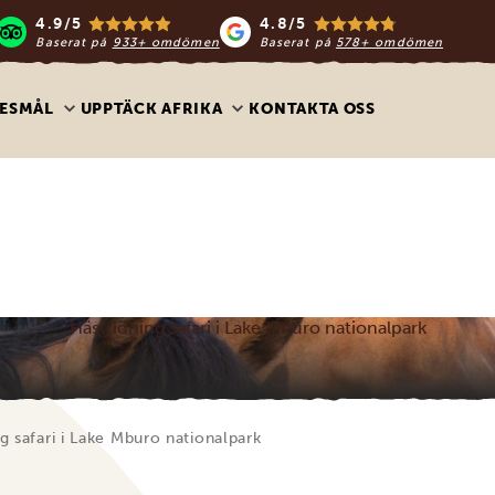
4.9/5
4.8/5
Baserat på
933+ omdömen
Baserat på
578+ omdömen
ESMÅL
UPPTÄCK AFRIKA
KONTAKTA OSS
Hästridning safari i Lake Mburo nationalpark
g safari i Lake Mburo nationalpark