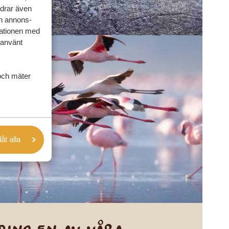
rdrar även
ch annons-
mationen med
 använt
och mäter
låt alla