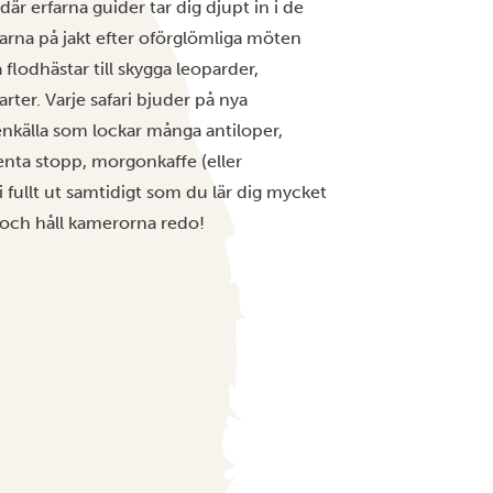
r erfarna guider tar dig djupt in i de
rna på jakt efter oförglömliga möten
lodhästar till skygga leoparder,
rter. Varje safari bjuder på nya
enkälla som lockar många antiloper,
enta stopp, morgonkaffe (eller
 fullt ut samtidigt som du lär dig mycket
 och håll kamerorna redo!