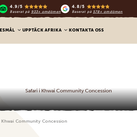
4.9/5
4.8/5
Baserat på
933+ omdömen
Baserat på
578+ omdömen
ESMÅL
UPPTÄCK AFRIKA
KONTAKTA OSS
Safari i Khwai Community Concession
 i Khwai Community Concession