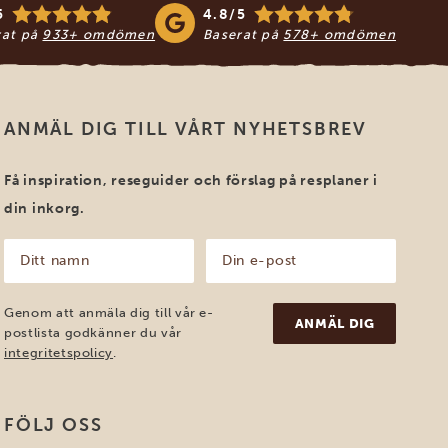
5
4.8/5
rat på
933+ omdömen
Baserat på
578+ omdömen
ANMÄL DIG TILL VÅRT NYHETSBREV
Få inspiration, reseguider och förslag på resplaner i
din inkorg.
Ditt
Din
namn
e-
post
(Obligatoriskt)
(Obligatoriskt)
Genom att anmäla dig till vår e-
postlista godkänner du vår
integritetspolicy
.
FÖLJ OSS