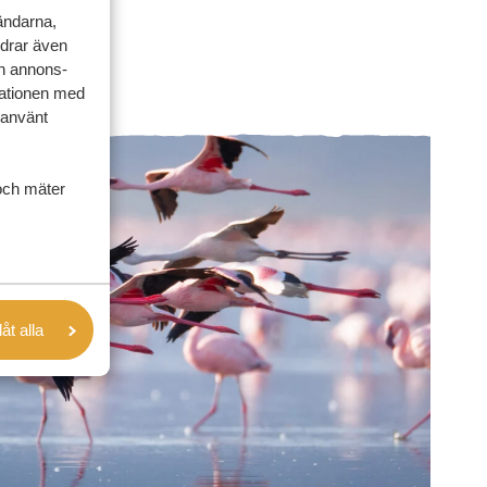
vändarna,
rdrar även
ch annons-
mationen med
 använt
och mäter
låt alla