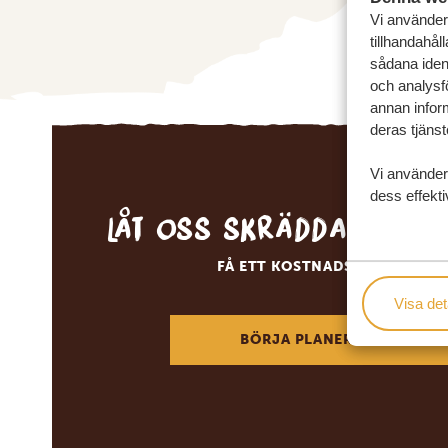
Vi använder 
tillhandahål
sådana ident
och analysf
annan inform
deras tjänst
Vi använder
dess effekti
Låt oss skräddarsy d
FÅ ETT KOSTNADSFRITT RESE
Visa det
BÖRJA PLANERA DIN DRÖM