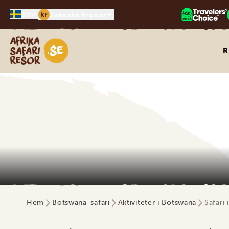
kr
SV
Svenska kronor
Safari-resor i Afrika
R
Hem
Botswana-safari
Aktiviteter i Botswana
Safari