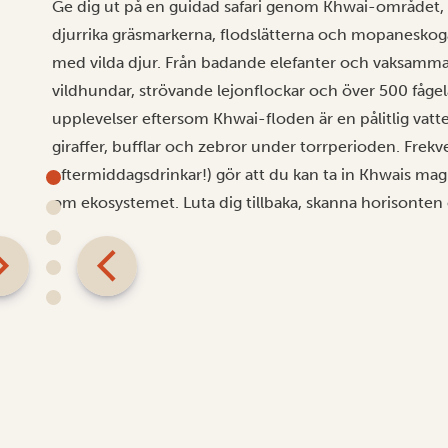
Ge dig ut på en guidad safari genom Khwai-området, dä
djurrika gräsmarkerna, flodslätterna och mopaneskoga
med vilda djur. Från badande elefanter och vaksamma f
vildhundar, strövande lejonflockar och över 500 fågela
upplevelser eftersom Khwai-floden är en pålitlig vatt
giraffer, bufflar och zebror under torrperioden. Frekv
eftermiddagsdrinkar!) gör att du kan ta in Khwais magi
om ekosystemet. Luta dig tillbaka, skanna horisonten