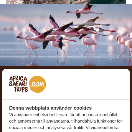
Låt oss skräddarsy din
drömresa
Denna webbplats använder cookies
FÅ ETT KOSTNADSFRITT RESEFÖRSLAG
Vi använder enhetsidentifierare för att anpassa innehållet
och annonserna till användarna, tillhandahålla funktioner för
sociala medier och analysera vår trafik. Vi vidarebefordrar
BÖRJA PLANERA DIN DRÖMRESA