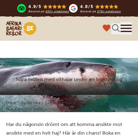
4.9/5
4.8/5
Baserat på
933+ omdömen
Baserat på
578+ omdömen
Safari-resor i Afrika
Meny
Nära möten med vithajar under en burdykning
Hem
Sydafrika
Saker att göra
Nära möten med vithajar under en burdykning
Har du någonsin drömt om att komma ansikte mot
ansikte med en hvit haj? Här är din chans! Boka en