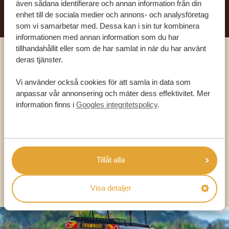
även sådana identifierare och annan information från din
enhet till de sociala medier och annons- och analysföretag
som vi samarbetar med. Dessa kan i sin tur kombinera
informationen med annan information som du har
tillhandahållit eller som de har samlat in när du har använt
deras tjänster.
Ring en av våra experter
Vi använder också cookies för att samla in data som
anpassar vår annonsering och mäter dess effektivitet. Mer
VÅRA SPECIALISTER FINNS HÄR FÖR ATT
information finns i
Googles integritetspolicy
.
HJÄLPA DIG
SV:
+31 174 788 101
Tillåt alla
OLIKA LÄNDER
Visa detaljer