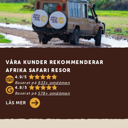
Footer
VÅRA KUNDER REKOMMENDERAR
AFRIKA SAFARI RESOR
4.9/5
Baserat på
933+ omdömen
4.8/5
Baserat på
578+ omdömen
LÄS MER