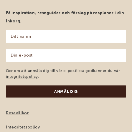
Få inspiration, reseguider och förslag på resplaner i din
inkorg.
Ditt
namn
(Obligatoriskt)
Din
e-
post
(Obligatoriskt)
Genom att anmäla dig till vår e-postlista godkänner du vår
integritetspolicy
.
Resevillkor
Integritetspolicy