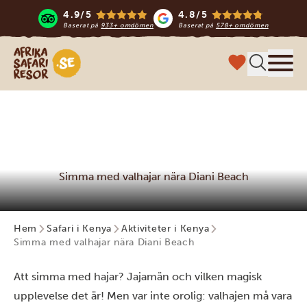
4.9/5
4.8/5
Baserat på
933+ omdömen
Baserat på
578+ omdömen
Safari-resor i Afrika
Meny
Simma med valhajar nära Diani Beach
Hem
Safari i Kenya
Aktiviteter i Kenya
Simma med valhajar nära Diani Beach
Att simma med hajar? Jajamän och vilken magisk
upplevelse det är! Men var inte orolig: valhajen må vara