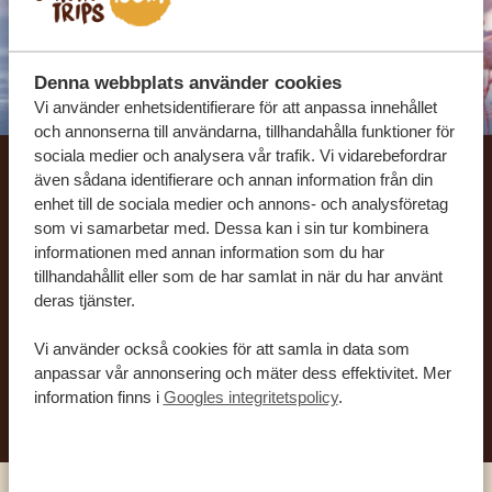
Denna webbplats använder cookies
Vi använder enhetsidentifierare för att anpassa innehållet
och annonserna till användarna, tillhandahålla funktioner för
sociala medier och analysera vår trafik. Vi vidarebefordrar
även sådana identifierare och annan information från din
Låt oss skräddarsy din
enhet till de sociala medier och annons- och analysföretag
som vi samarbetar med. Dessa kan i sin tur kombinera
drömresa
informationen med annan information som du har
tillhandahållit eller som de har samlat in när du har använt
FÅ ETT KOSTNADSFRITT RESEFÖRSLAG
deras tjänster.
Vi använder också cookies för att samla in data som
anpassar vår annonsering och mäter dess effektivitet. Mer
BÖRJA PLANERA DIN DRÖMRESA
information finns i
Googles integritetspolicy
.