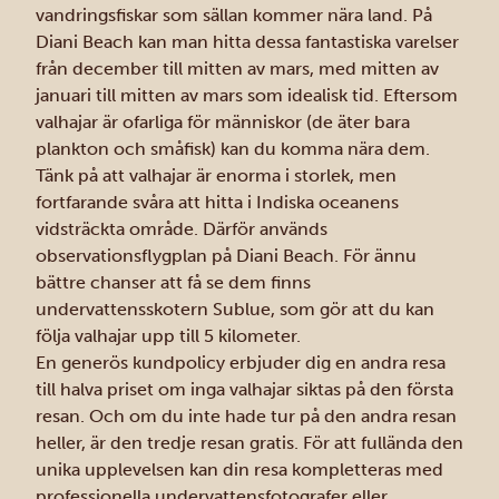
vandringsfiskar som sällan kommer nära land. På
Diani Beach kan man hitta dessa fantastiska varelser
från december till mitten av mars, med mitten av
januari till mitten av mars som idealisk tid. Eftersom
valhajar är ofarliga för människor (de äter bara
plankton och småfisk) kan du komma nära dem.
Tänk på att valhajar är enorma i storlek, men
fortfarande svåra att hitta i Indiska oceanens
vidsträckta område. Därför används
observationsflygplan på Diani Beach. För ännu
bättre chanser att få se dem finns
undervattensskotern Sublue, som gör att du kan
följa valhajar upp till 5 kilometer.
En generös kundpolicy erbjuder dig en andra resa
till halva priset om inga valhajar siktas på den första
resan. Och om du inte hade tur på den andra resan
heller, är den tredje resan gratis. För att fullända den
unika upplevelsen kan din resa kompletteras med
professionella undervattensfotografer eller