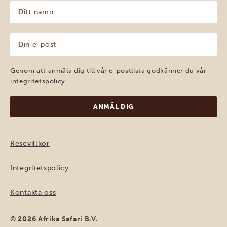
Ditt
namn
(Obligatoriskt)
Din
e-
post
(Obligatoriskt)
Genom att anmäla dig till vår e-postlista godkänner du vår
integritetspolicy
.
Resevillkor
Integritetspolicy
Kontakta oss
© 2026 Afrika Safari B.V.