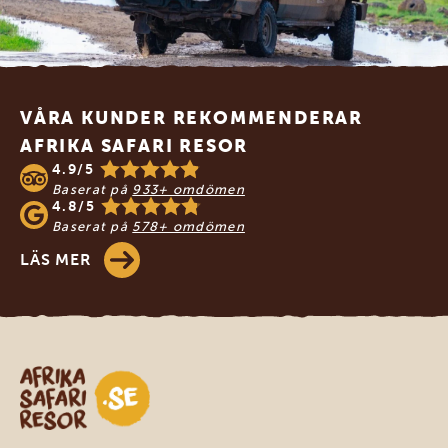
Footer
VÅRA KUNDER REKOMMENDERAR
AFRIKA SAFARI RESOR
4.9/5
Baserat på
933+ omdömen
4.8/5
Baserat på
578+ omdömen
LÄS MER
Safari-resor i Afrika