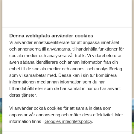
Ring en av våra experter
VÅRA SPECIALISTER FINNS HÄR FÖR ATT
Denna webbplats använder cookies
HJÄLPA DIG
Vi använder enhetsidentifierare för att anpassa innehållet
och annonserna till användarna, tillhandahålla funktioner för
sociala medier och analysera vår trafik. Vi vidarebefordrar
även sådana identifierare och annan information från din
SV:
+31 174 788 101
enhet till de sociala medier och annons- och analysföretag
som vi samarbetar med. Dessa kan i sin tur kombinera
OLIKA LÄNDER
informationen med annan information som du har
tillhandahållit eller som de har samlat in när du har använt
deras tjänster.
Vi använder också cookies för att samla in data som
anpassar vår annonsering och mäter dess effektivitet. Mer
information finns i
Googles integritetspolicy
.