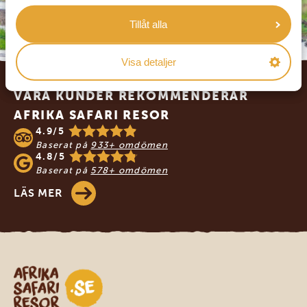
Tillåt alla
Visa detaljer
Footer
VÅRA KUNDER REKOMMENDERAR
AFRIKA SAFARI RESOR
4.9/5
Baserat på
933+ omdömen
4.8/5
Baserat på
578+ omdömen
LÄS MER
Safari-resor i Afrika