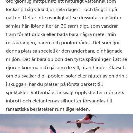
oförglömlig mittpunkt: ett naturligt vattenhål som
lockar till sig vilda djur hela dagen… och långt in på
natten. Det är inte ovanligt att se dussintals elefanter
samlas här, ibland fler än 30 samtidigt, som vandrar
fram för att dricka eller bada bara några meter från
restaurangen, baren och poolområdet. Det som gör
denna plats så speciell är den underbara, oinhägnade
miljön. Det är bara du och den tysta spänningen i att se
djuren komma och gå som de vill, utan hinder. Oavsett
om du svalkar dig i poolen, solar eller njuter av en drink
i skuggan, har du platser på första parkett till
spektaklet. Vattenhålet är svagt upplyst efter mörkrets
inbrott och elefanternas silhuetter förvandlas till
fantastiska berättelser runt lägerelden.