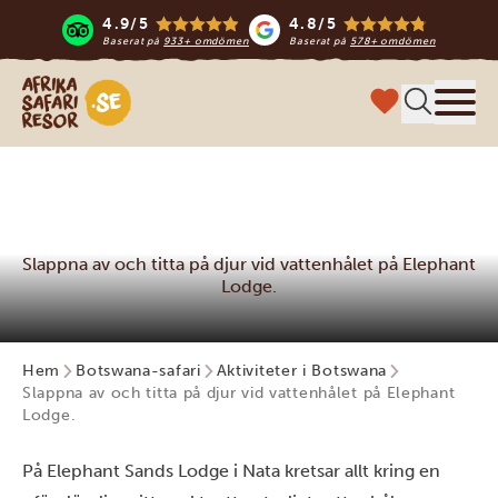
4.9/5
4.8/5
Baserat på
933+ omdömen
Baserat på
578+ omdömen
Safari-resor i Afrika
Meny
Slappna av och titta på djur vid vattenhålet på Elephant
Lodge.
Hem
Botswana-safari
Aktiviteter i Botswana
Slappna av och titta på djur vid vattenhålet på Elephant
Lodge.
På Elephant Sands Lodge i Nata kretsar allt kring en