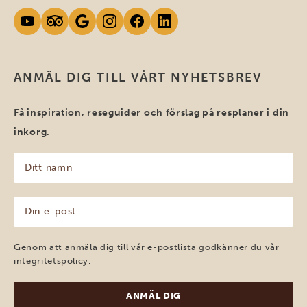
ANMÄL DIG TILL VÅRT NYHETSBREV
Få inspiration, reseguider och förslag på resplaner i din
inkorg.
Ditt
namn
(Obligatoriskt)
Din
e-
post
(Obligatoriskt)
Genom att anmäla dig till vår e-postlista godkänner du vår
integritetspolicy
.