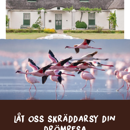
Låt oss skräddarsy din
drömresa