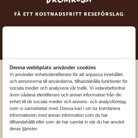
FÅ ETT KOSTNADSFRITT RESEFÖRSLAG
BÖRJA PLANERA DIN DRÖMRESA
Denna webbplats använder cookies
Vi använder enhetsidentifierare för att anpassa innehållet
Ring en av våra experter
och annonserna till användarna, tillhandahålla funktioner för
sociala medier och analysera vår trafik. Vi vidarebefordrar
VÅRA SPECIALISTER FINNS HÄR FÖR ATT
även sådana identifierare och annan information från din
enhet till de sociala medier och annons- och analysföretag
HJÄLPA DIG
som vi samarbetar med. Dessa kan i sin tur kombinera
informationen med annan information som du har
tillhandahållit eller som de har samlat in när du har använt
SV:
+31 174 788 101
deras tjänster.