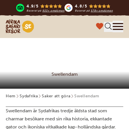
4.9/5
4.8/5
Baserat på
933+ omdömen
Baserat på
578+ omdömen
Safari-resor i Afrika
Meny
Swellendam
Hem
Sydafrika
Saker att göra
Swellendam
Swellendam är Sydafrikas tredje äldsta stad som
charmar besökare med sin rika historia, ekkantade
gator och ikoniska vitkalkade kap-holländska gårdar.