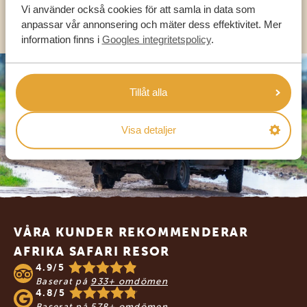
Vi använder också cookies för att samla in data som
OLIKA LÄNDER
anpassar vår annonsering och mäter dess effektivitet. Mer
information finns i
Googles integritetspolicy
.
Tillåt alla
Visa detaljer
Footer
VÅRA KUNDER REKOMMENDERAR
AFRIKA SAFARI RESOR
4.9/5
Baserat på
933+ omdömen
4.8/5
Baserat på
578+ omdömen