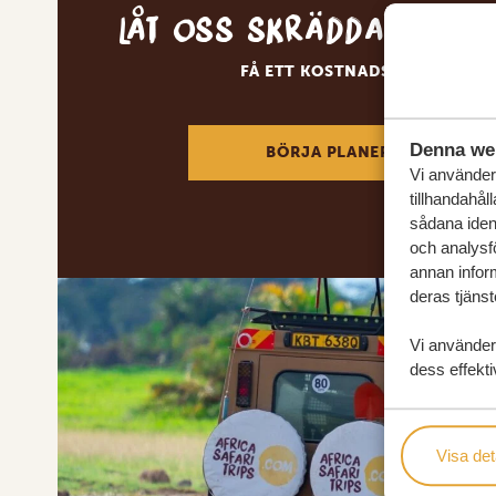
Låt oss skräddarsy d
FÅ ETT KOSTNADSFRITT RESE
Denna we
BÖRJA PLANERA DIN DRÖM
Vi använder 
tillhandahål
sådana ident
och analysf
annan inform
deras tjänst
Vi använder
dess effekti
Visa det