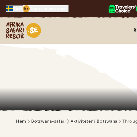
kr
SV
Svenska kronor
Safari-resor i Afrika
R
Hem
Botswana-safari
Aktiviteter i Botswana
Throug