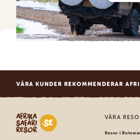
Footer
VÅRA KUNDER REKOMMENDERAR AFRI
Safari-resor i Afrika
VÅRA RES
Resor i Botswa