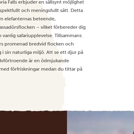
toria Falls erbjuder en sällsynt möjlighet
spektfullt och meningsfullt sätt. Detta
m elefanternas beteende,
ssadörsflocken – vilket förbereder dig
 vanlig safariupplevelse. Tillsammans
ers promenad bredvid flocken och
 sin naturliga miljö. Att se ett djur på
självförtroende är en ödmjukande
 med förfriskningar medan du tittar på