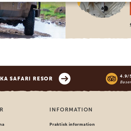
4.9/
KA SAFARI RESOR
Base
OR
INFORMATION
na
Praktisk information