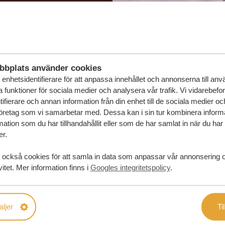
in drömresa
FÖRSLAG
bbplats använder cookies
RESA
enhetsidentifierare för att anpassa innehållet och annonserna till an
la funktioner för sociala medier och analysera vår trafik. Vi vidarebefo
ifierare och annan information från din enhet till de sociala medier o
öretag som vi samarbetar med. Dessa kan i sin tur kombinera infor
ation som du har tillhandahållit eller som de har samlat in när du har
er.
 också cookies för att samla in data som anpassar vår annonsering 
vitet. Mer information finns i
Googles integritetspolicy
.
aljer
Til