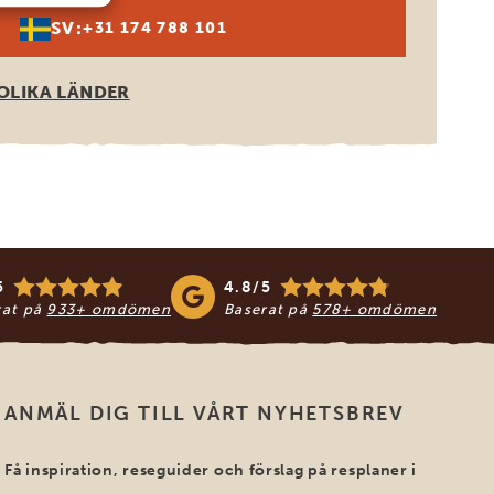
SV:
+31 174 788 101
OLIKA LÄNDER
5
4.8/5
rat på
933+ omdömen
Baserat på
578+ omdömen
ANMÄL DIG TILL VÅRT NYHETSBREV
Få inspiration, reseguider och förslag på resplaner i