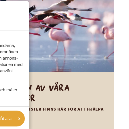
vändarna,
rdrar även
ch annons-
mationen med
 använt
Ring en av våra
och mäter
experter
VÅRA SPECIALISTER FINNS HÄR FÖR ATT HJÄLPA
DIG
låt alla