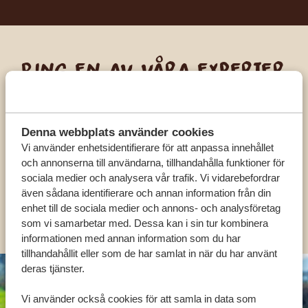
Ring en av våra experter
VÅRA SPECIALISTER FINNS HÄR FÖR ATT
HJÄLPA DIG
Denna webbplats använder cookies
Vi använder enhetsidentifierare för att anpassa innehållet
och annonserna till användarna, tillhandahålla funktioner för
SV:
+31 174 788 101
sociala medier och analysera vår trafik. Vi vidarebefordrar
även sådana identifierare och annan information från din
enhet till de sociala medier och annons- och analysföretag
OLIKA LÄNDER
som vi samarbetar med. Dessa kan i sin tur kombinera
informationen med annan information som du har
tillhandahållit eller som de har samlat in när du har använt
deras tjänster.
Vi använder också cookies för att samla in data som