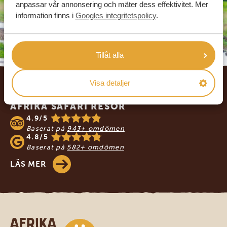
anpassar vår annonsering och mäter dess effektivitet. Mer
information finns i
Googles integritetspolicy
.
Tillåt alla
Footer
Visa detaljer
VÅRA KUNDER REKOMMENDERAR
AFRIKA SAFARI RESOR
4.9/5
Baserat på
943+ omdömen
4.8/5
Baserat på
582+ omdömen
LÄS MER
Safari-resor i Afrika