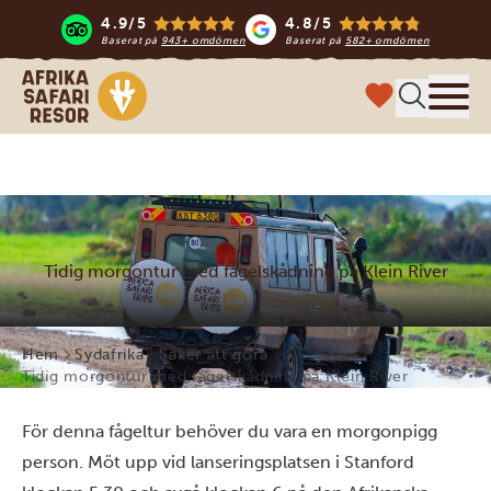
4.9/5
4.8/5
Baserat på
943+ omdömen
Baserat på
582+ omdömen
Safari-resor i Afrika
Meny
Tidig morgontur med fågelskådning på Klein River
Hem
Sydafrika
Saker att göra
Tidig morgontur med fågelskådning på Klein River
För denna fågeltur behöver du vara en morgonpigg
person. Möt upp vid lanseringsplatsen i Stanford