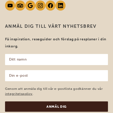
ANMÄL DIG TILL VÅRT NYHETSBREV
Få inspiration, reseguider och förslag på resplaner i din
inkorg.
Ditt
namn
(Obligatoriskt)
Din
e-
post
(Obligatoriskt)
Genom att anmäla dig till vår e-postlista godkänner du vår
integritetspolicy
.