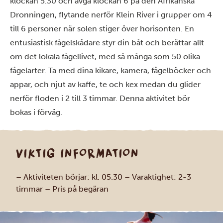
klockan 5.30 och avgå klockan 6 på den Afrikanska
Dronningen, flytande nerför Klein River i grupper om 4
till 6 personer när solen stiger över horisonten. En
entusiastisk fågelskådare styr din båt och berättar allt
om det lokala fågellivet, med så många som 50 olika
fågelarter. Ta med dina kikare, kamera, fågelböcker och
appar, och njut av kaffe, te och kex medan du glider
nerför floden i 2 till 3 timmar. Denna aktivitet bör
bokas i förväg.
VIKTIG INFORMATION
– Aktiviteten börjar: kl. 05.30
– Varaktighet: 2-3
timmar
– Pris på begäran