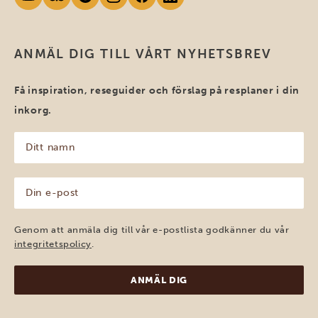
ANMÄL DIG TILL VÅRT NYHETSBREV
Få inspiration, reseguider och förslag på resplaner i din
inkorg.
Ditt
namn
(Obligatoriskt)
Din
e-
post
(Obligatoriskt)
Genom att anmäla dig till vår e-postlista godkänner du vår
integritetspolicy
.