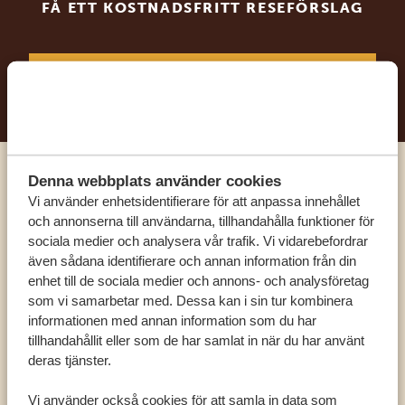
FÅ ETT KOSTNADSFRITT RESEFÖRSLAG
BÖRJA PLANERA DIN DRÖMRESA
Denna webbplats använder cookies
Ring en av våra experter
Vi använder enhetsidentifierare för att anpassa innehållet
och annonserna till användarna, tillhandahålla funktioner för
sociala medier och analysera vår trafik. Vi vidarebefordrar
VÅRA SPECIALISTER FINNS HÄR FÖR ATT
även sådana identifierare och annan information från din
HJÄLPA DIG
enhet till de sociala medier och annons- och analysföretag
som vi samarbetar med. Dessa kan i sin tur kombinera
informationen med annan information som du har
SV:
+31 174 788 101
tillhandahållit eller som de har samlat in när du har använt
deras tjänster.
OLIKA LÄNDER
Vi använder också cookies för att samla in data som