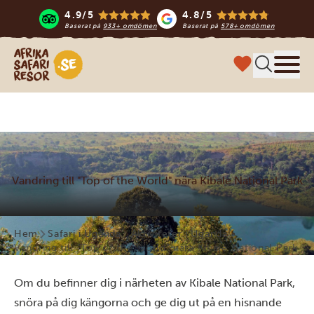
4.9/5
4.8/5
Baserat på
933+ omdömen
Baserat på
578+ omdömen
Safari-resor i Afrika
Meny
Vandring till "Top of the World" nära Kibale National Park
Hem
Safari i Uganda
Aktiviteter i Uganda
Vandring till ”Top of the World” nära Kibale National Park
Om du befinner dig i närheten av Kibale National Park,
snöra på dig kängorna och ge dig ut på en hisnande