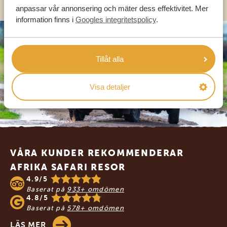
anpassar vår annonsering och mäter dess effektivitet. Mer
information finns i
Googles integritetspolicy
.
Tillåt alla
Visa detaljer
Footer
VÅRA KUNDER REKOMMENDERAR
AFRIKA SAFARI RESOR
4.9/5
Baserat på
933+ omdömen
4.8/5
Baserat på
578+ omdömen
LÄS MER