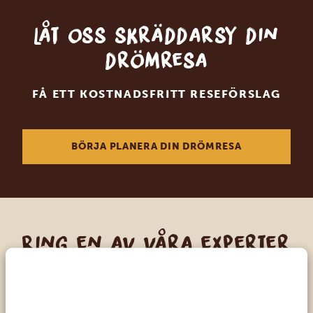
Låt oss skräddarsy din
drömresa
FÅ ETT KOSTNADSFRITT RESEFÖRSLAG
BÖRJA PLANERA DIN DRÖMRESA
Ring en av våra experter
VÅRA SPECIALISTER FINNS HÄR FÖR ATT
HJÄLPA DIG