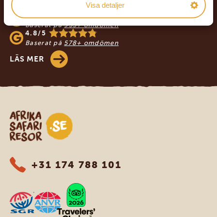
AFRIKA SAFARI RESOR
Visa detaljer
4.9/5
Baserat på
933+ omdömen
4.8/5
Baserat på
578+ omdömen
LÄS MER
Safari-resor i Afrika
+31 174 788 101