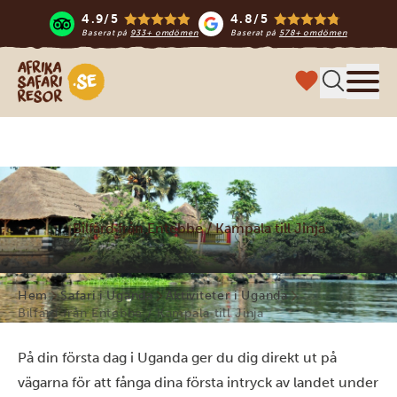
4.9/5
4.8/5
Baserat på
933+ omdömen
Baserat på
578+ omdömen
Safari-resor i Afrika
Meny
Bilfärd från Entebbe / Kampala till Jinja
Hem
Safari i Uganda
Aktiviteter i Uganda
Bilfärd från Entebbe / Kampala till Jinja
På din första dag i Uganda ger du dig direkt ut på
vägarna för att fånga dina första intryck av landet under