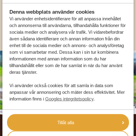
Denna webbplats använder cookies
SV:
+31 174 788 101
Vi använder enhetsidentifierare för att anpassa innehållet
och annonserna till användarna, tillhandahålla funktioner för
sociala medier och analysera vår trafik. Vi vidarebefordrar
OLIKA LÄNDER
även sådana identifierare och annan information från din
enhet till de sociala medier och annons- och analysföretag
som vi samarbetar med. Dessa kan i sin tur kombinera
informationen med annan information som du har
tillhandahållit eller som de har samlat in när du har använt
deras tjänster.
Vi använder också cookies för att samla in data som
anpassar vår annonsering och mäter dess effektivitet. Mer
information finns i
Googles integritetspolicy
.
Footer
Tillåt alla
VÅRA KUNDER REKOMMENDERAR