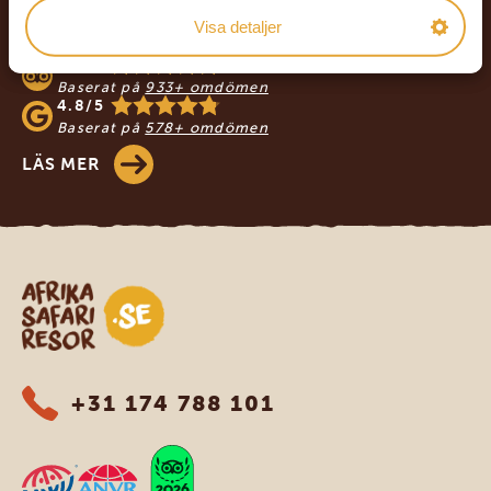
VÅRA KUNDER REKOMMENDERAR
Visa detaljer
AFRIKA SAFARI RESOR
4.9/5
Baserat på
933+ omdömen
4.8/5
Baserat på
578+ omdömen
LÄS MER
Safari-resor i Afrika
+31 174 788 101