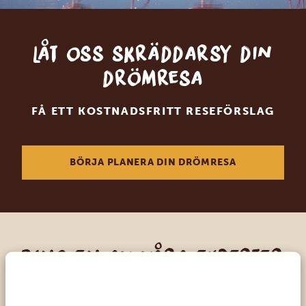
Låt oss skräddarsy din
drömresa
FÅ ETT KOSTNADSFRITT RESEFÖRSLAG
BÖRJA PLANERA DIN DRÖMRESA
Ring en av våra experter
VÅRA SPECIALISTER FINNS HÄR FÖR ATT