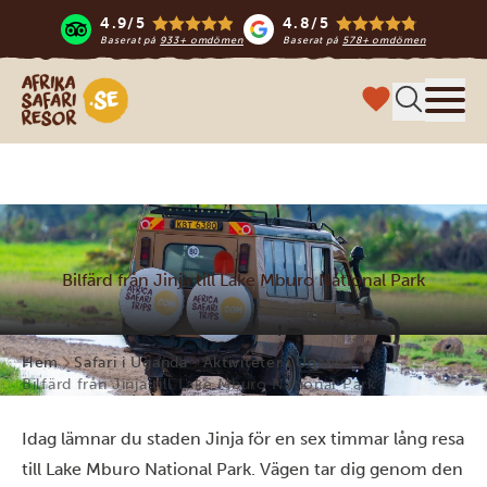
4.9/5
4.8/5
Baserat på
933+ omdömen
Baserat på
578+ omdömen
Safari-resor i Afrika
Meny
Bilfärd från Jinja till Lake Mburo National Park
Hem
Safari i Uganda
Aktiviteter i Uganda
Bilfärd från Jinja till Lake Mburo National Park
Idag lämnar du staden Jinja för en sex timmar lång resa
till Lake Mburo National Park. Vägen tar dig genom den