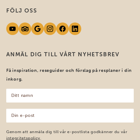
FÖLJ OSS
ANMÄL DIG TILL VÅRT NYHETSBREV
Få inspiration, reseguider och förslag på resplaner i din
inkorg.
Ditt
namn
(Obligatoriskt)
Din
e-
post
(Obligatoriskt)
Genom att anmäla dig till vår e-postlista godkänner du vår
integritetspolicy
.