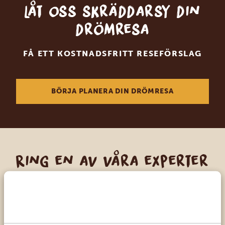
Låt oss skräddarsy din
drömresa
FÅ ETT KOSTNADSFRITT RESEFÖRSLAG
BÖRJA PLANERA DIN DRÖMRESA
Ring en av våra experter
VÅRA SPECIALISTER FINNS HÄR FÖR ATT
HJÄLPA DIG