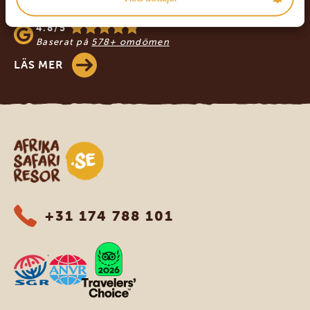
4.9/5
Baserat på
933+ omdömen
4.8/5
Baserat på
578+ omdömen
LÄS MER
Safari-resor i Afrika
+31 174 788 101