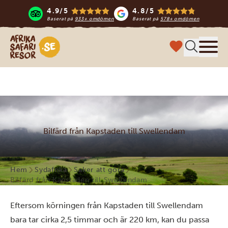
4.9/5
4.8/5
Baserat på
933+ omdömen
Baserat på
578+ omdömen
Safari-resor i Afrika
Meny
Bilfärd från Kapstaden till Swellendam
Hem
Sydafrika
Saker att göra
Bilfärd från Kapstaden till Swellendam
Eftersom körningen från Kapstaden till Swellendam
bara tar cirka 2,5 timmar och är 220 km, kan du passa