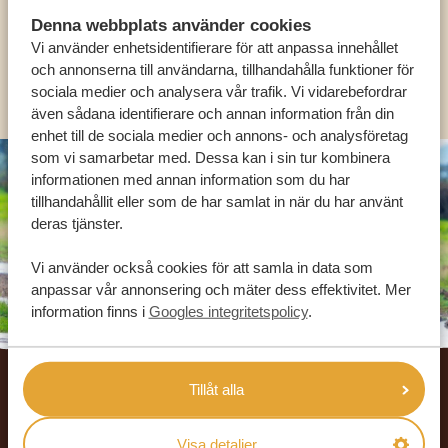
SV:
+31 174 788 101
Denna webbplats använder cookies
Vi använder enhetsidentifierare för att anpassa innehållet
och annonserna till användarna, tillhandahålla funktioner för
OLIKA LÄNDER
sociala medier och analysera vår trafik. Vi vidarebefordrar
även sådana identifierare och annan information från din
enhet till de sociala medier och annons- och analysföretag
som vi samarbetar med. Dessa kan i sin tur kombinera
informationen med annan information som du har
tillhandahållit eller som de har samlat in när du har använt
deras tjänster.
Vi använder också cookies för att samla in data som
anpassar vår annonsering och mäter dess effektivitet. Mer
information finns i
Googles integritetspolicy
.
Footer
Tillåt alla
VÅRA KUNDER REKOMMENDERAR
AFRIKA SAFARI RESOR
Visa detaljer