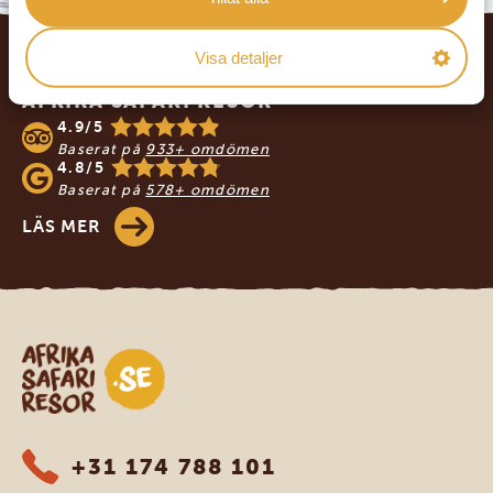
Footer
Visa detaljer
VÅRA KUNDER REKOMMENDERAR
AFRIKA SAFARI RESOR
4.9/5
Baserat på
933+ omdömen
4.8/5
Baserat på
578+ omdömen
LÄS MER
Safari-resor i Afrika
+31 174 788 101