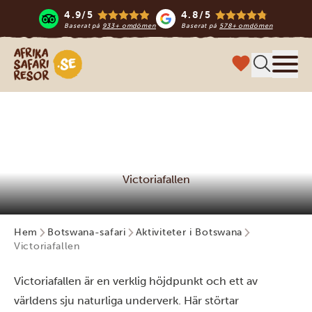
4.9/5
4.8/5
Baserat på
933+ omdömen
Baserat på
578+ omdömen
Safari-resor i Afrika
Meny
Victoriafallen
Hem
Botswana-safari
Aktiviteter i Botswana
Victoriafallen
Victoriafallen är en verklig höjdpunkt och ett av
världens sju naturliga underverk. Här störtar