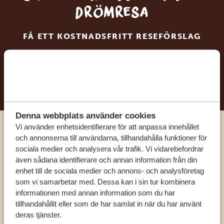
drömresa
FÅ ETT KOSTNADSFRITT RESEFÖRSLAG
BÖRJA PLANERA DIN DRÖMRESA
Denna webbplats använder cookies
Vi använder enhetsidentifierare för att anpassa innehållet
Ring en av våra experter
och annonserna till användarna, tillhandahålla funktioner för
sociala medier och analysera vår trafik. Vi vidarebefordrar
även sådana identifierare och annan information från din
VÅRA SPECIALISTER FINNS HÄR FÖR ATT
enhet till de sociala medier och annons- och analysföretag
HJÄLPA DIG
som vi samarbetar med. Dessa kan i sin tur kombinera
informationen med annan information som du har
tillhandahållit eller som de har samlat in när du har använt
deras tjänster.
SV:
+31 174 788 101