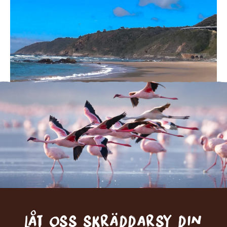
Låt oss skräddarsy din