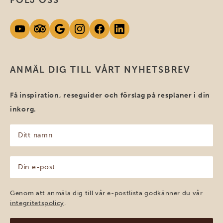
ANMÄL DIG TILL VÅRT NYHETSBREV
Få inspiration, reseguider och förslag på resplaner i din
inkorg.
Ditt
namn
(Obligatoriskt)
Din
e-
post
(Obligatoriskt)
Genom att anmäla dig till vår e-postlista godkänner du vår
integritetspolicy
.