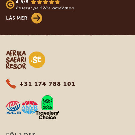
4.8/5
Baserat på
578+ omdömen
LÄS MER
Safari-resor i Afrika
+31 174 788 101
FÖLJ OSS