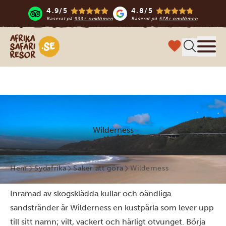
4.9/5
4.8/5
Baserat på
933+ omdömen
Baserat på
578+ omdömen
Safari-resor i Afrika
Meny
Wilderness
Hem
Sydafrika
Saker att göra
Wilderness
Inramad av skogsklädda kullar och oändliga
sandstränder är Wilderness en kustpärla som lever upp
till sitt namn; vilt, vackert och härligt otvunget. Börja