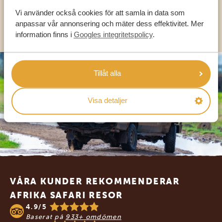
Vi använder också cookies för att samla in data som
OLIKA LÄNDER
anpassar vår annonsering och mäter dess effektivitet. Mer
information finns i
Googles integritetspolicy
.
Tillåt alla
Visa detaljer
Footer
VÅRA KUNDER REKOMMENDERAR
AFRIKA SAFARI RESOR
4.9/5
Baserat på
933+ omdömen