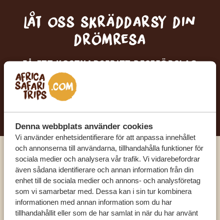
Låt oss skräddarsy din
drömresa
FÅ ETT KOSTNADSFRITT RESEFÖRSLAG
BÖRJA PLANERA DIN DRÖMRESA
Denna webbplats använder cookies
Vi använder enhetsidentifierare för att anpassa innehållet
och annonserna till användarna, tillhandahålla funktioner för
sociala medier och analysera vår trafik. Vi vidarebefordrar
Ring en av våra experter
även sådana identifierare och annan information från din
enhet till de sociala medier och annons- och analysföretag
som vi samarbetar med. Dessa kan i sin tur kombinera
VÅRA SPECIALISTER FINNS HÄR FÖR ATT
informationen med annan information som du har
HJÄLPA DIG
tillhandahållit eller som de har samlat in när du har använt