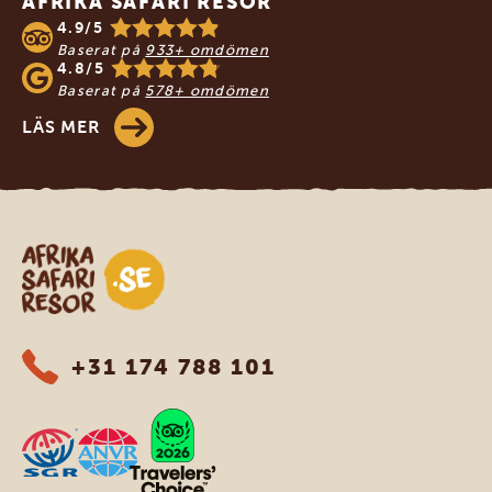
AFRIKA SAFARI RESOR
4.9/5
Baserat på
933+ omdömen
4.8/5
Baserat på
578+ omdömen
LÄS MER
Safari-resor i Afrika
+31 174 788 101