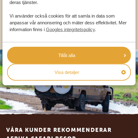
deras tjänster.
SV:
+31 174 788 101
Vi använder också cookies för att samla in data som
anpassar vår annonsering och mäter dess effektivitet. Mer
information finns i
Googles integritetspolicy
.
OLIKA LÄNDER
Tillåt alla
Visa detaljer
Footer
VÅRA KUNDER REKOMMENDERAR