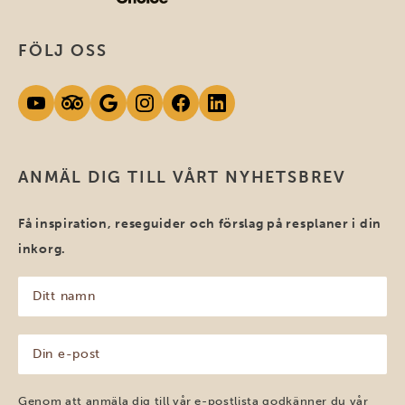
FÖLJ OSS
ANMÄL DIG TILL VÅRT NYHETSBREV
Få inspiration, reseguider och förslag på resplaner i din
inkorg.
Ditt
namn
(Obligatoriskt)
Din
e-
post
(Obligatoriskt)
Genom att anmäla dig till vår e-postlista godkänner du vår