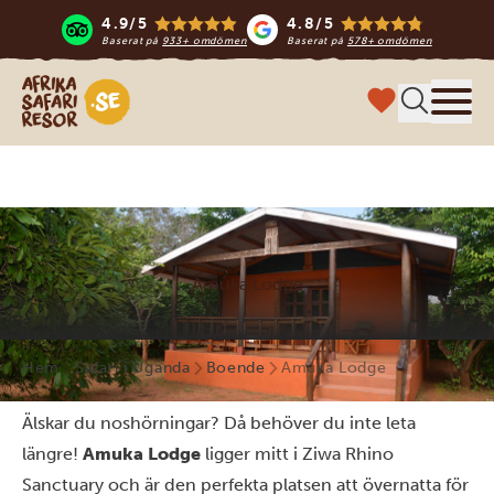
4.9/5
4.8/5
Baserat på
933+ omdömen
Baserat på
578+ omdömen
Safari-resor i Afrika
Meny
Amuka Lodge
Hem
Safari i Uganda
Boende
Amuka Lodge
Älskar du noshörningar? Då behöver du inte leta
längre!
Amuka Lodge
ligger mitt i Ziwa Rhino
Sanctuary och är den perfekta platsen att övernatta för