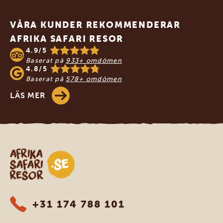
Footer
VÅRA KUNDER REKOMMENDERAR
AFRIKA SAFARI RESOR
4.9/5
Baserat på
933+ omdömen
4.8/5
Baserat på
578+ omdömen
LÄS MER
Safari-resor i Afrika
+31 174 788 101