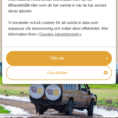
VÅRA SPECIALISTER FINNS HÄR FÖR ATT
tillhandahållit eller som de har samlat in när du har använt
HJÄLPA DIG
deras tjänster.
Vi använder också cookies för att samla in data som
anpassar vår annonsering och mäter dess effektivitet. Mer
SV:
+31 174 788 101
information finns i
Googles integritetspolicy
.
OLIKA LÄNDER
Tillåt alla
Visa detaljer