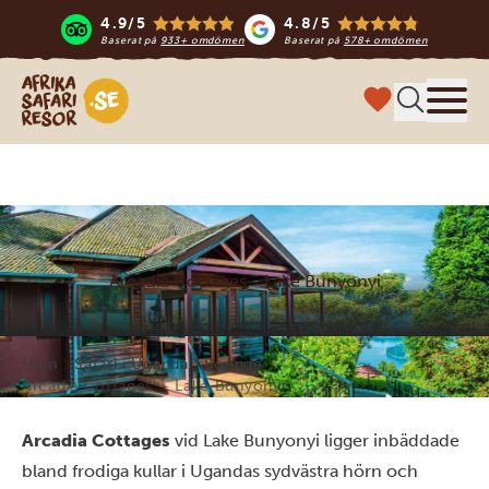
4.9/5
4.8/5
Baserat på
933+ omdömen
Baserat på
578+ omdömen
Safari-resor i Afrika
Meny
Arcadia Cottages - Lake Bunyonyi
Hem
Safari i Uganda
Boende
Arcadia Cottages – Lake Bunyonyi
Arcadia Cottages
vid Lake Bunyonyi ligger inbäddade
bland frodiga kullar i Ugandas sydvästra hörn och