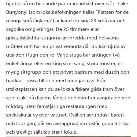
bjuder på en hisnande panoramautsikt över sjön. Lake
Bunyonyi (som lokalbefolkningen kallar ”Platsen för de
många små fåglarna”) är känd för sina 29 små öar och
sagolika omgivningar. De 25 timmer- eller
grästaksklädda-stugorna är inredda med bekväma
möbler och har en privat veranda där du kan njuta av
utsikten i lugn och ro. Varje stuga har antingen två
enkelsängar eller en king size-säng, stora fönster, en
mysig sittgrupp och ett privat badrum med dusch och
badkar – vissa till och med med jacuzzi. Från
utsiktsplatsen kan du se lokala fiskare glida fram över
sjön i jakt på dagens fångst och därefter avnjuta en god
middag i den femstjärniga restaurangen med
spektakulär vy över vattnet. Kvällen avrundas i baren
och loungen, där en avslappnad atmosfär, goda drinkar
och trevligt sällskap står i fokus.