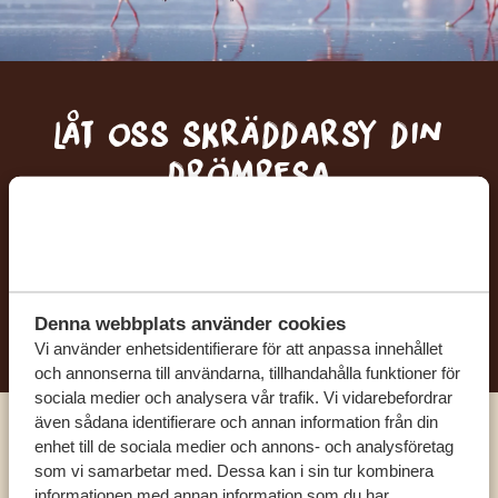
Låt oss skräddarsy din
drömresa
FÅ ETT KOSTNADSFRITT RESEFÖRSLAG
BÖRJA PLANERA DIN DRÖMRESA
Denna webbplats använder cookies
Vi använder enhetsidentifierare för att anpassa innehållet
och annonserna till användarna, tillhandahålla funktioner för
sociala medier och analysera vår trafik. Vi vidarebefordrar
även sådana identifierare och annan information från din
enhet till de sociala medier och annons- och analysföretag
Ring en av våra experter
som vi samarbetar med. Dessa kan i sin tur kombinera
informationen med annan information som du har