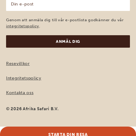
Din
e-
post
(Obligatoriskt)
Genom att anmäla dig till vår e-postlista godkänner du vår
integritetspolicy
.
Resevillkor
Integritetspolicy
Kontakta oss
© 2026 Afrika Safari B.V.
STARTA DIN RESA