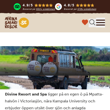
4.9/5
4.8/5
Baserat på
933+ omdömen
Baserat på
578+ omdömen
Safari-resor i Afrika
Meny
Divine Resort and Spa
Hem
Safari i Uganda
Boende
Divine Resort and Spa
Divine Resort and Spa
ligger på en egen ö på Mpatta-
halvön i Victoriasjön, nära Kampala University och
erbjuder öppen utsikt över sjön och anlagda