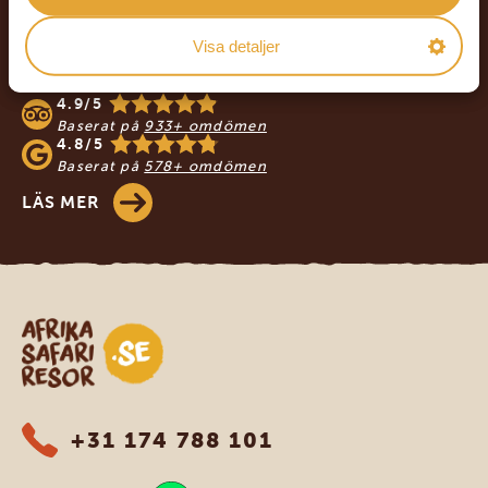
Footer
Visa detaljer
VÅRA KUNDER REKOMMENDERAR
AFRIKA SAFARI RESOR
4.9/5
Baserat på
933+ omdömen
4.8/5
Baserat på
578+ omdömen
LÄS MER
Safari-resor i Afrika
+31 174 788 101