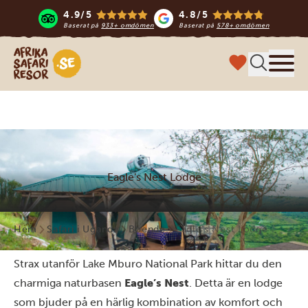
4.9/5
4.8/5
Baserat på
933+ omdömen
Baserat på
578+ omdömen
Safari-resor i Afrika
Meny
Eagle's Nest Lodge
Hem
Safari i Uganda
Boende
Eagle’s Nest Lodge
Strax utanför Lake Mburo National Park hittar du den
charmiga naturbasen
Eagle’s Nest
. Detta är en lodge
som bjuder på en härlig kombination av komfort och