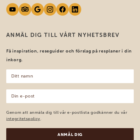
ANMÄL DIG TILL VÅRT NYHETSBREV
Få inspiration, reseguider och förslag på resplaner i din
inkorg.
Ditt
namn
(Obligatoriskt)
Din
e-
post
(Obligatoriskt)
Genom att anmäla dig till vår e-postlista godkänner du vår
integritetspolicy
.