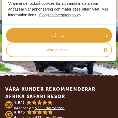
Vi använder också cookies för att samla in data som
OLIKA LÄNDER
anpassar vår annonsering och mäter dess effektivitet. Mer
information finns i
Googles integritetspolicy
.
Tillåt alla
Visa detaljer
Footer
VÅRA KUNDER REKOMMENDERAR
AFRIKA SAFARI RESOR
4.9/5
Baserat på
933+ omdömen
4.8/5
Baserat på
578+ omdömen