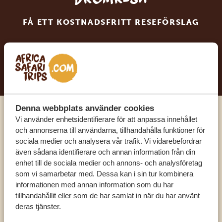
FÅ ETT KOSTNADSFRITT RESEFÖRSLAG
BÖRJA PLANERA DIN DRÖMRESA
Denna webbplats använder cookies
Vi använder enhetsidentifierare för att anpassa innehållet
Ring en av våra experter
och annonserna till användarna, tillhandahålla funktioner för
sociala medier och analysera vår trafik. Vi vidarebefordrar
VÅRA SPECIALISTER FINNS HÄR FÖR ATT
även sådana identifierare och annan information från din
enhet till de sociala medier och annons- och analysföretag
HJÄLPA DIG
som vi samarbetar med. Dessa kan i sin tur kombinera
informationen med annan information som du har
tillhandahållit eller som de har samlat in när du har använt
SV:
+31 174 788 101
deras tjänster.