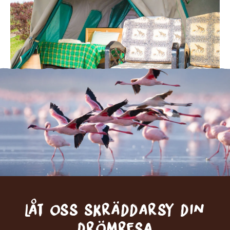
Låt oss skräddarsy din
drömresa