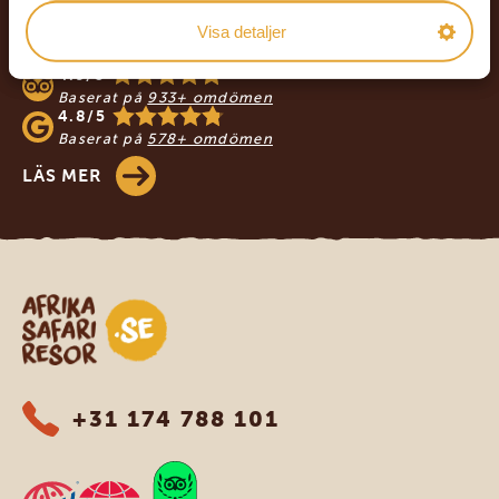
VÅRA KUNDER REKOMMENDERAR
Visa detaljer
AFRIKA SAFARI RESOR
4.9/5
Baserat på
933+ omdömen
4.8/5
Baserat på
578+ omdömen
LÄS MER
Safari-resor i Afrika
+31 174 788 101