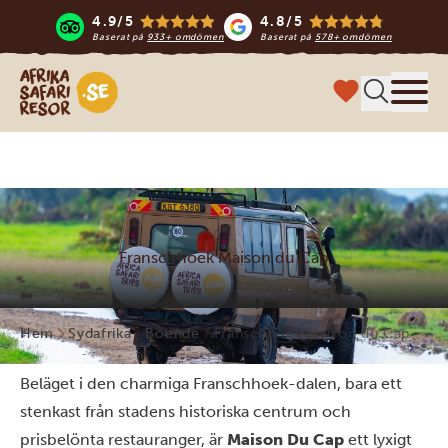
4.9/5
4.8/5
Baserat på
933+ omdömen
Baserat på
578+ omdömen
Safari-resor i Afrika
Meny
Franschhoek Maison du Cap
Hem
Sydafrika
Boende
Franschhoek Maison du Cap
Beläget i den charmiga Franschhoek-dalen, bara ett
stenkast från stadens historiska centrum och
prisbelönta restauranger, är
Maison Du Cap
ett lyxigt