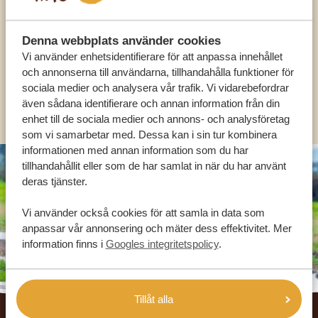
HJÄLPA DIG
Denna webbplats använder cookies
Vi använder enhetsidentifierare för att anpassa innehållet
SV:
+31 174 788 101
och annonserna till användarna, tillhandahålla funktioner för
sociala medier och analysera vår trafik. Vi vidarebefordrar
OLIKA LÄNDER
även sådana identifierare och annan information från din
enhet till de sociala medier och annons- och analysföretag
som vi samarbetar med. Dessa kan i sin tur kombinera
informationen med annan information som du har
tillhandahållit eller som de har samlat in när du har använt
deras tjänster.
Vi använder också cookies för att samla in data som
anpassar vår annonsering och mäter dess effektivitet. Mer
information finns i
Googles integritetspolicy
.
Footer
Tillåt alla