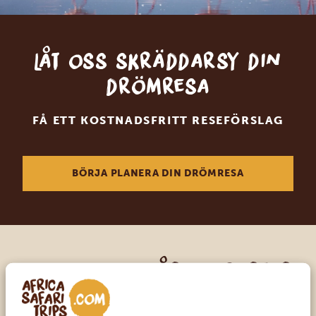
Låt oss skräddarsy din
drömresa
FÅ ETT KOSTNADSFRITT RESEFÖRSLAG
BÖRJA PLANERA DIN DRÖMRESA
Ring en av våra experter
VÅRA SPECIALISTER FINNS HÄR FÖR ATT