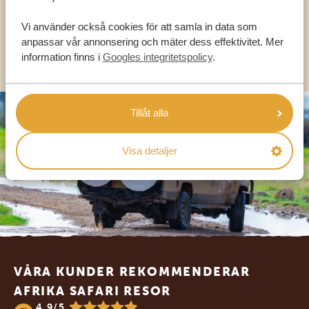
SV:
+31 174 788 101
Vi använder också cookies för att samla in data som
anpassar vår annonsering och mäter dess effektivitet. Mer
OLIKA LÄNDER
information finns i
Googles integritetspolicy
.
Tillåt alla
Visa detaljer
Footer
VÅRA KUNDER REKOMMENDERAR
AFRIKA SAFARI RESOR
4.9/5