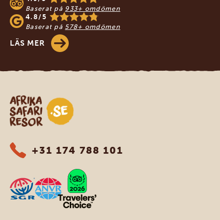
Baserat på
933+ omdömen
4.8/5
Baserat på
578+ omdömen
LÄS MER
Safari-resor i Afrika
+31 174 788 101