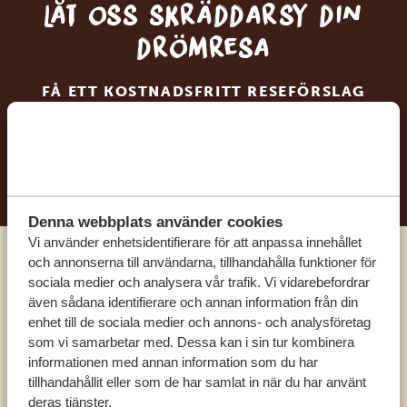
Låt oss skräddarsy din
drömresa
FÅ ETT KOSTNADSFRITT RESEFÖRSLAG
BÖRJA PLANERA DIN DRÖMRESA
Denna webbplats använder cookies
Vi använder enhetsidentifierare för att anpassa innehållet
och annonserna till användarna, tillhandahålla funktioner för
Ring en av våra experter
sociala medier och analysera vår trafik. Vi vidarebefordrar
även sådana identifierare och annan information från din
enhet till de sociala medier och annons- och analysföretag
VÅRA SPECIALISTER FINNS HÄR FÖR ATT
som vi samarbetar med. Dessa kan i sin tur kombinera
HJÄLPA DIG
informationen med annan information som du har
tillhandahållit eller som de har samlat in när du har använt
deras tjänster.