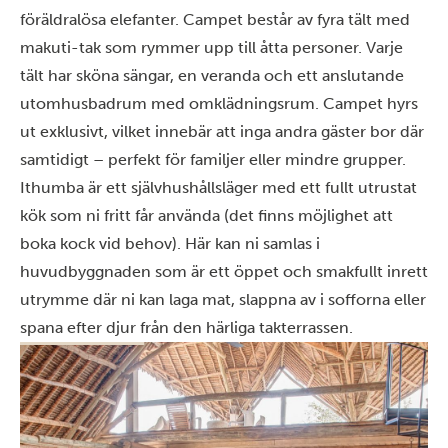
föräldralösa elefanter. Campet består av fyra tält med
makuti-tak som rymmer upp till åtta personer. Varje
tält har sköna sängar, en veranda och ett anslutande
utomhusbadrum med omklädningsrum. Campet hyrs
ut exklusivt, vilket innebär att inga andra gäster bor där
samtidigt – perfekt för familjer eller mindre grupper.
Ithumba är ett självhushållsläger med ett fullt utrustat
kök som ni fritt får använda (det finns möjlighet att
boka kock vid behov). Här kan ni samlas i
huvudbyggnaden som är ett öppet och smakfullt inrett
utrymme där ni kan laga mat, slappna av i sofforna eller
spana efter djur från den härliga takterrassen.