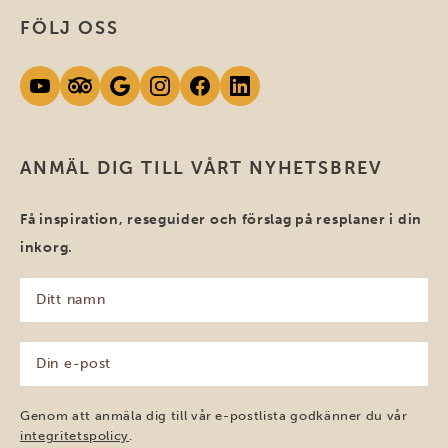
FÖLJ OSS
ANMÄL DIG TILL VÅRT NYHETSBREV
Få inspiration, reseguider och förslag på resplaner i din
inkorg.
Ditt
namn
(Obligatoriskt)
Din
e-
post
(Obligatoriskt)
Genom att anmäla dig till vår e-postlista godkänner du vår
integritetspolicy
.