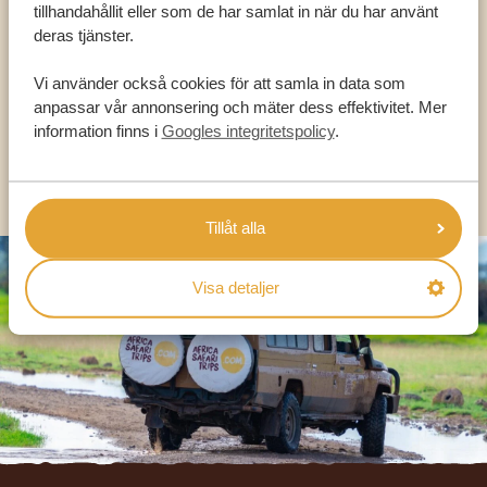
tillhandahållit eller som de har samlat in när du har använt
HJÄLPA DIG
deras tjänster.
Vi använder också cookies för att samla in data som
SV:
+31 174 788 101
anpassar vår annonsering och mäter dess effektivitet. Mer
information finns i
Googles integritetspolicy
.
OLIKA LÄNDER
Tillåt alla
Visa detaljer
Footer