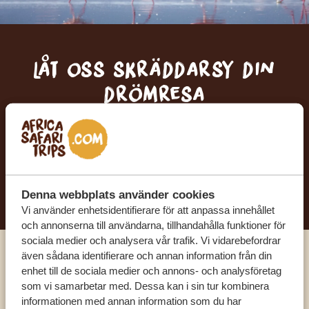
Låt oss skräddarsy din
drömresa
FÅ ETT KOSTNADSFRITT RESEFÖRSLAG
BÖRJA PLANERA DIN DRÖMRESA
Denna webbplats använder cookies
Vi använder enhetsidentifierare för att anpassa innehållet
och annonserna till användarna, tillhandahålla funktioner för
sociala medier och analysera vår trafik. Vi vidarebefordrar
även sådana identifierare och annan information från din
Ring en av våra experter
enhet till de sociala medier och annons- och analysföretag
som vi samarbetar med. Dessa kan i sin tur kombinera
informationen med annan information som du har
VÅRA SPECIALISTER FINNS HÄR FÖR ATT