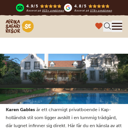
4.9/5
4.8/5
Baserat på
933+ omdömen
Baserat på
578+ omdömen
Safari-resor i Afrika
Meny
Karen Gables
Hem
Safari i Kenya
Boende
Karen Gables
Karen Gables
är ett charmigt privatboende i Kap-
holländsk stil som ligger avskilt i en lummig trädgård,
där lugnet infinner sig direkt. Här får du en känsla av att