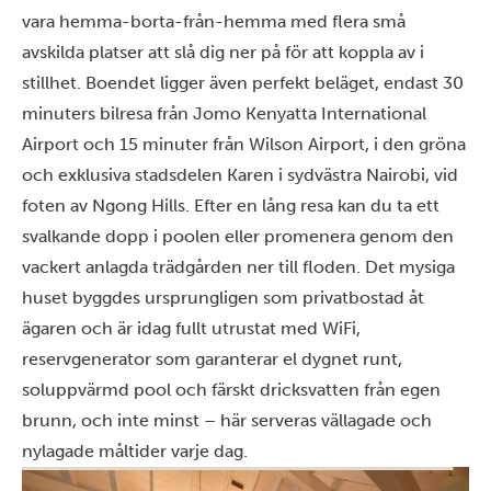
vara hemma-borta-från-hemma med flera små
avskilda platser att slå dig ner på för att koppla av i
stillhet. Boendet ligger även perfekt beläget, endast 30
minuters bilresa från Jomo Kenyatta International
Airport och 15 minuter från Wilson Airport, i den gröna
och exklusiva stadsdelen Karen i sydvästra Nairobi, vid
foten av Ngong Hills. Efter en lång resa kan du ta ett
svalkande dopp i poolen eller promenera genom den
vackert anlagda trädgården ner till floden. Det mysiga
huset byggdes ursprungligen som privatbostad åt
ägaren och är idag fullt utrustat med WiFi,
reservgenerator som garanterar el dygnet runt,
soluppvärmd pool och färskt dricksvatten från egen
brunn, och inte minst – här serveras vällagade och
nylagade måltider varje dag.