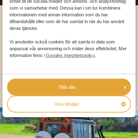
enhet till de sociala medier och annons- och analysföretag
som vi samarbetar med. Dessa kan i sin tur kombinera
informationen med annan information som du har
Ring en av våra experter
tillhandahållit eller som de har samlat in när du har använt
deras tjänster.
VÅRA SPECIALISTER FINNS HÄR FÖR ATT
Vi använder också cookies för att samla in data som
HJÄLPA DIG
anpassar vår annonsering och mäter dess effektivitet. Mer
information finns i
Googles integritetspolicy
.
SV:
+31 174 788 101
Tillåt alla
OLIKA LÄNDER
Visa detaljer