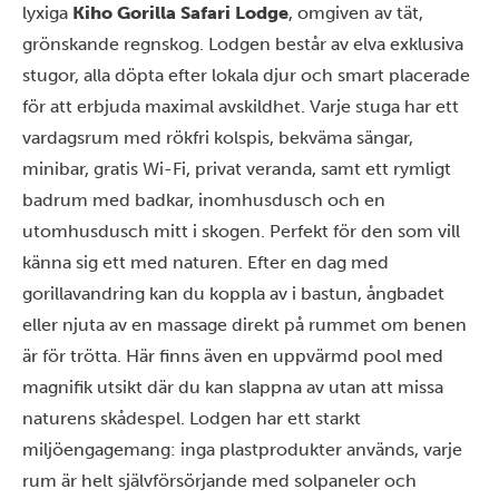
lyxiga
Kiho Gorilla Safari Lodge
, omgiven av tät,
grönskande regnskog. Lodgen består av elva exklusiva
stugor, alla döpta efter lokala djur och smart placerade
för att erbjuda maximal avskildhet. Varje stuga har ett
vardagsrum med rökfri kolspis, bekväma sängar,
minibar, gratis Wi-Fi, privat veranda, samt ett rymligt
badrum med badkar, inomhusdusch och en
utomhusdusch mitt i skogen. Perfekt för den som vill
känna sig ett med naturen. Efter en dag med
gorillavandring kan du koppla av i bastun, ångbadet
eller njuta av en massage direkt på rummet om benen
är för trötta. Här finns även en uppvärmd pool med
magnifik utsikt där du kan slappna av utan att missa
naturens skådespel. Lodgen har ett starkt
miljöengagemang: inga plastprodukter används, varje
rum är helt självförsörjande med solpaneler och