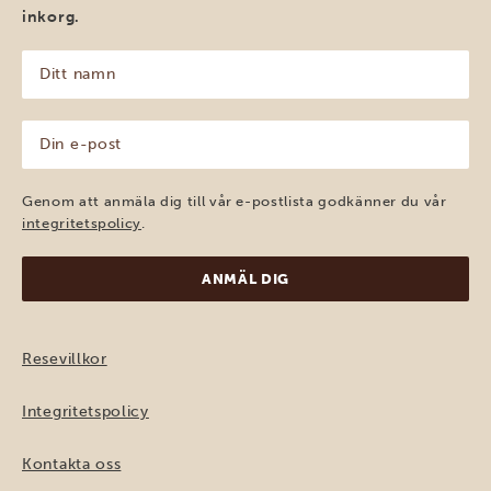
inkorg.
Ditt
namn
(Obligatoriskt)
Din
e-
post
(Obligatoriskt)
Genom att anmäla dig till vår e-postlista godkänner du vår
integritetspolicy
.
Resevillkor
Integritetspolicy
Kontakta oss