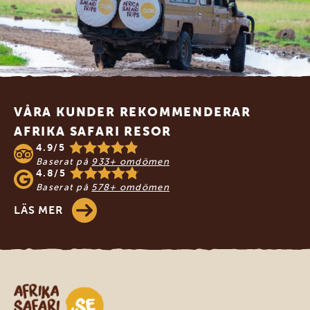
Footer
VÅRA KUNDER REKOMMENDERAR
AFRIKA SAFARI RESOR
4.9/5
Baserat på
933+ omdömen
4.8/5
Baserat på
578+ omdömen
LÄS MER
Safari-resor i Afrika