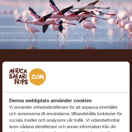
Låt oss skräddarsy din
drömresa
FÅ ETT KOSTNADSFRITT RESEFÖRSLAG
Denna webbplats använder cookies
Vi använder enhetsidentifierare för att anpassa innehållet
och annonserna till användarna, tillhandahålla funktioner för
BÖRJA PLANERA DIN DRÖMRESA
sociala medier och analysera vår trafik. Vi vidarebefordrar
även sådana identifierare och annan information från din