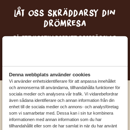
Låt oss skräddarsy din
drömresa
FÅ ETT KOSTNADSFRITT RESEFÖRSLAG
BÖRJA PLANERA DIN DRÖMRESA
Denna webbplats använder cookies
Vi använder enhetsidentifierare för att anpassa innehållet
och annonserna till användarna, tillhandahålla funktioner för
sociala medier och analysera vår trafik. Vi vidarebefordrar
Ring en av våra experter
även sådana identifierare och annan information från din
enhet till de sociala medier och annons- och analysföretag
som vi samarbetar med. Dessa kan i sin tur kombinera
VÅRA SPECIALISTER FINNS HÄR FÖR ATT
informationen med annan information som du har
HJÄLPA DIG
tillhandahållit eller som de har samlat in när du har använt