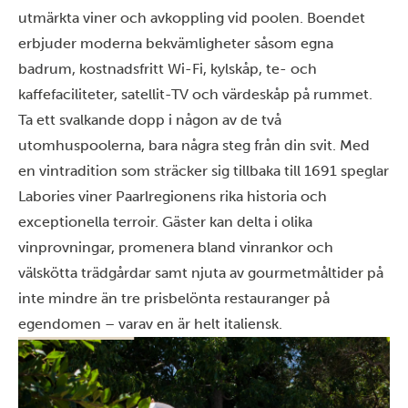
utmärkta viner och avkoppling vid poolen. Boendet
erbjuder moderna bekvämligheter såsom egna
badrum, kostnadsfritt Wi-Fi, kylskåp, te- och
kaffefaciliteter, satellit-TV och värdeskåp på rummet.
Ta ett svalkande dopp i någon av de två
utomhuspoolerna, bara några steg från din svit. Med
en vintradition som sträcker sig tillbaka till 1691 speglar
Labories viner Paarlregionens rika historia och
exceptionella terroir. Gäster kan delta i olika
vinprovningar, promenera bland vinrankor och
välskötta trädgårdar samt njuta av gourmetmåltider på
inte mindre än tre prisbelönta restauranger på
egendomen – varav en är helt italiensk.