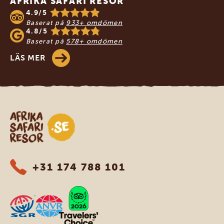
AFRIKA SAFARI RESOR
4.9/5
Baserat på
933+ omdömen
4.8/5
Baserat på
578+ omdömen
LÄS MER
Safari-resor i Afrika
+31 174 788 101