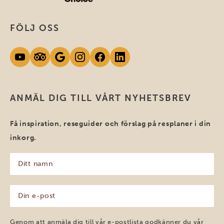
FÖLJ OSS
ANMÄL DIG TILL VÅRT NYHETSBREV
Få inspiration, reseguider och förslag på resplaner i din
inkorg.
Ditt
namn
(Obligatoriskt)
Din
e-
post
(Obligatoriskt)
Genom att anmäla dig till vår e-postlista godkänner du vår