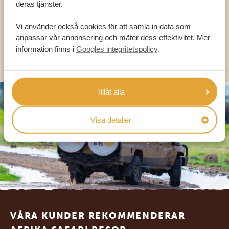
deras tjänster.
SV:
+31 174 788 101
Vi använder också cookies för att samla in data som
anpassar vår annonsering och mäter dess effektivitet. Mer
information finns i
Googles integritetspolicy
.
OLIKA LÄNDER
Tillåt alla
Visa detaljer
Footer
VÅRA KUNDER REKOMMENDERAR