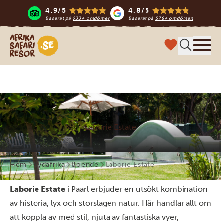
4.9/5
4.8/5
Baserat på
933+ omdömen
Baserat på
578+ omdömen
Safari-resor i Afrika
Meny
Laborie Estate
Hem
Sydafrika
Boende
Laborie Estate
Laborie Estate
i Paarl erbjuder en utsökt kombination
av historia, lyx och storslagen natur. Här handlar allt om
att koppla av med stil, njuta av fantastiska vyer,